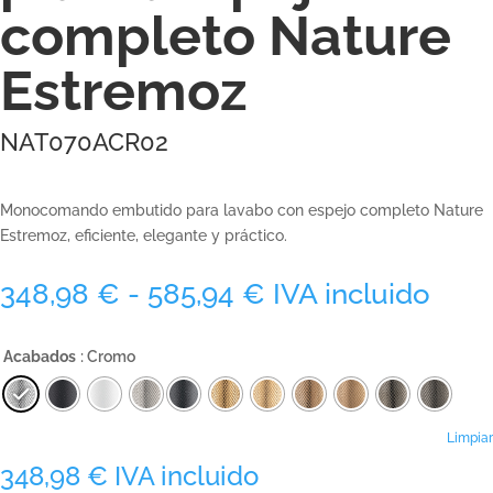
completo Nature
Estremoz
NAT070ACR02
Monocomando embutido para lavabo con espejo completo Nature
Estremoz, eficiente, elegante y práctico.
Rango
348,98
€
-
585,94
€
IVA incluido
de
precios:
Acabados
: Cromo
desde
348,98 €
hasta
585,94 €
Limpiar
348,98
€
IVA incluido