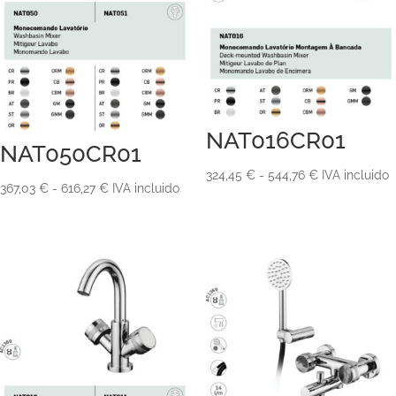
NAT016CR01
NAT050CR01
Rango
324,45
€
-
544,76
€
IVA incluido
Rango
367,03
€
-
616,27
€
IVA incluido
de
de
precios:
precios:
desde
desde
324,45 €
367,03 €
hasta
hasta
544,76 €
616,27 €