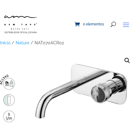
0 elementos
Inicio
/
Nature
/ NAT070ACR02