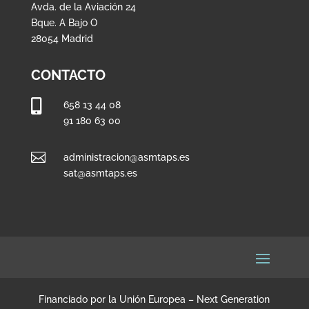
Avda. de la Aviación 24
Bque. A Bajo O
28054 Madrid
CONTACTO

658 13 44 08
91 180 63 00

administracion@asmtaps.es
sat@asmtaps.es
Financiado por la Unión Europea – Next Generation