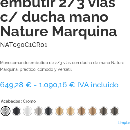
embutir 2/3 vías
c/ ducha mano
Nature Marquina
NAT090C1CR01
Monocomando embutido de 2/3 vías con ducha de mano Nature
Marquina, práctico, cómodo y versátil.
Rango
649,28
€
-
1.090,16
€
IVA incluido
de
precios:
Acabados
: Cromo
desde
649,28 €
hasta
1.090,16 €
Limpiar