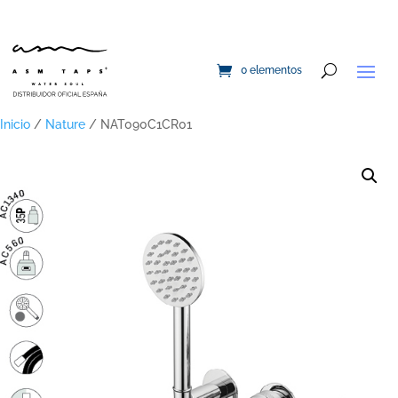
0 elementos
Inicio
/
Nature
/ NAT090C1CR01