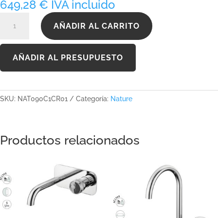
649,28
€
IVA incluido
NAT090C1CR01
AÑADIR AL CARRITO
cantidad
AÑADIR AL PRESUPUESTO
SKU:
NAT090C1CR01
Categoría:
Nature
Productos relacionados