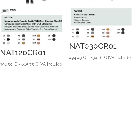
NAT030CR01
NAT120CR01
Rango
494,43
€
-
830,16
€
IVA incluido
Rango
396,50
€
-
665,75
€
IVA incluido
de
de
precios:
precios:
desde
desde
494,43 €
396,50 €
hasta
hasta
830,16 €
665,75 €