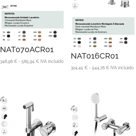
NAT070ACR01
NAT016CR01
Rango
348,98
€
-
585,94
€
IVA incluido
Rango
324,45
€
-
544,76
€
IVA incluido
de
de
precios:
precios:
desde
desde
348,98 €
324,45 €
hasta
hasta
585,94 €
544,76 €