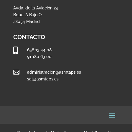
Avda. de la Aviación 24
Bque. A Bajo O
28054 Madrid
CONTACTO

658 13 44 08
91 180 63 00

administracion@asmtaps.es
sat@asmtaps.es