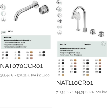
NAT070CCR01
Rango
335,44
€
-
563,22
€
IVA incluido
NAT110CR01
de
precios:
Rango
741,34
€
-
1.244,74
€
IVA incluido
desde
de
335,44 €
precios:
hasta