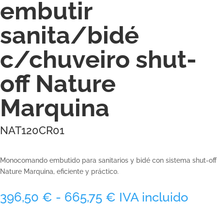
embutir
sanita/bidé
c/chuveiro shut-
off Nature
Marquina
NAT120CR01
Monocomando embutido para sanitarios y bidé con sistema shut-off
Nature Marquina, eficiente y práctico.
Rango
396,50
€
-
665,75
€
IVA incluido
de