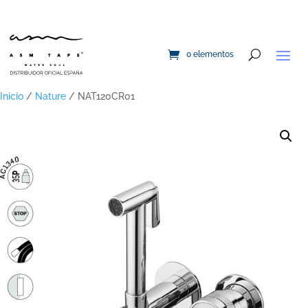
0 elementos
Inicio
/
Nature
/ NAT120CR01