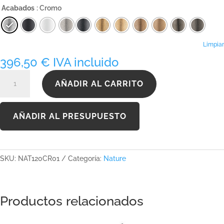
precios:
Acabados
: Cromo
desde
396,50 €
hasta
665,75 €
Limpiar
396,50
€
IVA incluido
NAT120CR01
AÑADIR AL CARRITO
cantidad
AÑADIR AL PRESUPUESTO
SKU:
NAT120CR01
Categoría:
Nature
Productos relacionados