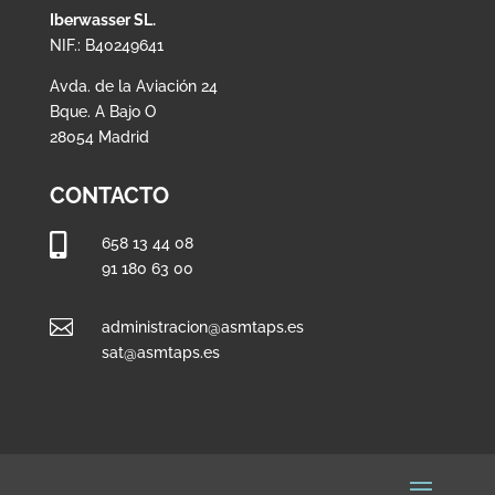
Iberwasser SL.
NIF.: B40249641
Avda. de la Aviación 24
Bque. A Bajo O
28054 Madrid
CONTACTO

658 13 44 08
91 180 63 00

administracion@asmtaps.es
sat@asmtaps.es