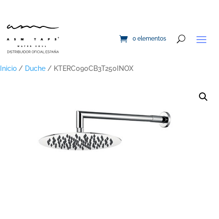
0 elementos
Inicio
/
Duche
/ KTERC090CB3T250INOX