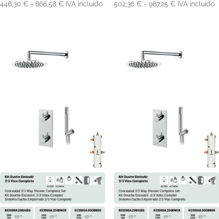
Rango
Rango
446,30
€
-
866,58
€
IVA incluido
502,36
€
-
967,25
€
IVA incluido
de
de
precios:
precios:
desde
desde
446,30 €
502,36 €
hasta
hasta
866,58 €
967,25 €