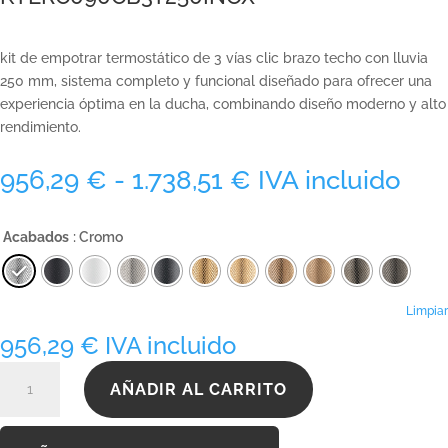
kit de empotrar termostático de 3 vías clic brazo techo con lluvia
250 mm, sistema completo y funcional diseñado para ofrecer una
experiencia óptima en la ducha, combinando diseño moderno y alto
rendimiento.
Rango
956,29
€
-
1.738,51
€
IVA incluido
de
precios:
Acabados
: Cromo
desde
956,29 €
hasta
1.738,51 €
Limpiar
956,29
€
IVA incluido
KTERC090CB3T250INOX
AÑADIR AL CARRITO
cantidad