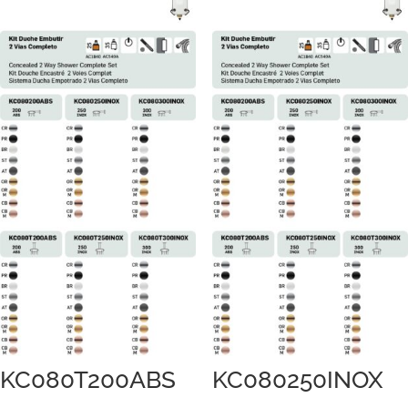
KC080T200ABS
KC080250INOX