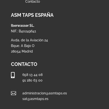
Contacto
ASM TAPS ESPAÑA
Iberwasser SL.
NIF.: B40249641
Avda. de la Aviación 24
Bque. A Bajo O
28054 Madrid
CONTACTO

658 13 44 08
91 180 63 00

administracion@asmtaps.es
sat@asmtaps.es