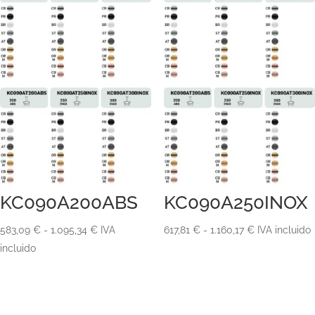
KC090A200ABS
KC090A250INOX
Rango
Rango
583,09
€
-
1.095,34
€
IVA
617,81
€
-
1.160,17
€
IVA incluido
de
de
incluido
precios:
precios:
desde
desde
583,09 €
617,81 €