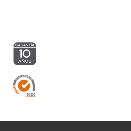
hasta
hasta
1.095,34 €
1.160,17 €