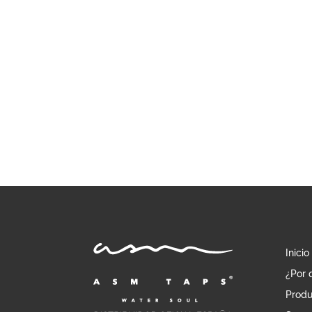
hasta
1.160,17 €
Inicio
¿Por 
Produ