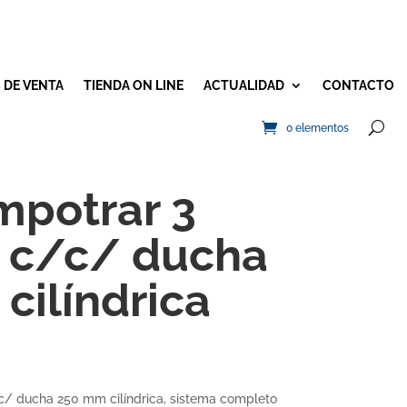
 DE VENTA
TIENDA ON LINE
ACTUALIDAD
CONTACTO
0 elementos
mpotrar 3
ic c/c/ ducha
cilíndrica
c/c/ ducha 250 mm cilíndrica, sistema completo