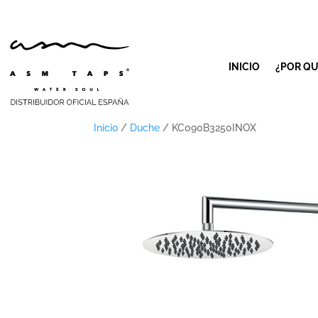
INICIO
¿POR QU
Inicio
/
Duche
/ KC090B3250INOX