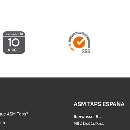
hasta
1.241,24 €
1.002,18 
ASM TAPS ESPAÑA
qué ASM Taps?
Iberwasser SL.
ctos
NIF.: B40249641