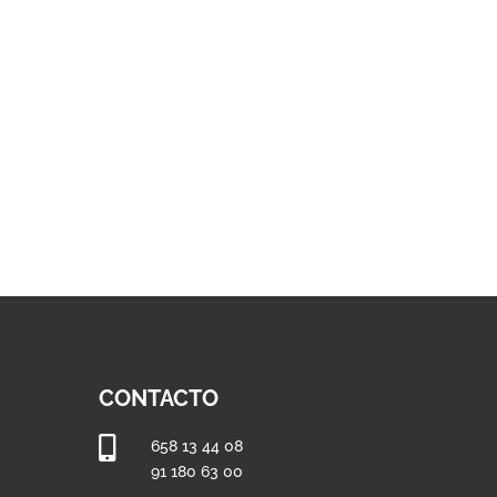
hasta
€
1.095,34 €
CONTACTO

658 13 44 08
91 180 63 00