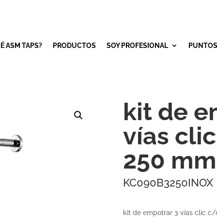
É ASM TAPS?
PRODUCTOS
SOY PROFESIONAL
PUNTOS
kit de e
vías cl
250 mm 
KC090B3250INOX
kit de empotrar 3 vías clic 