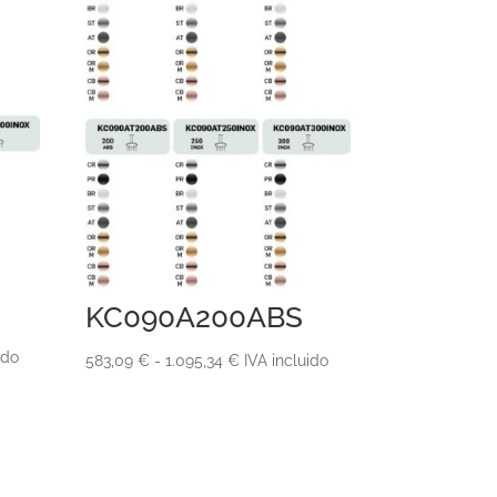
KC090A200ABS
ido
Rango
583,09
€
-
1.095,34
€
IVA incluido
de
precios:
desde
583,09 €