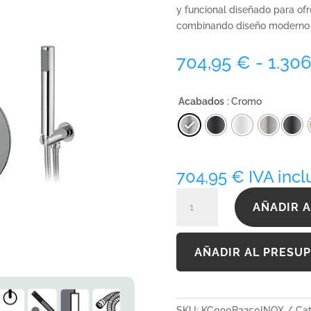
y funcional diseñado para ofr
combinando diseño moderno y
704,95
€
-
1.30
Acabados
: Cromo
704,95
€
IVA incl
KC090B3250INOX
AÑADIR A
cantidad
AÑADIR AL PRESU
SKU:
KC090B3250INOX
Cat