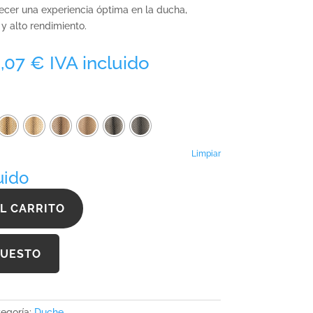
ecer una experiencia óptima en la ducha,
 alto rendimiento.
Rango
6,07
€
IVA incluido
de
precios:
desde
704,95 €
hasta
1.306,07 €
Limpiar
uido
L CARRITO
PUESTO
egoría:
Duche