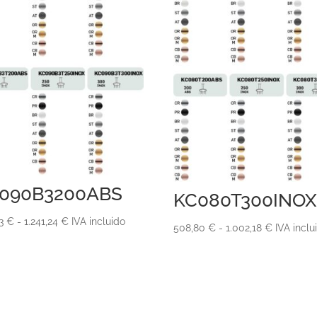
090B3200ABS
KC080T300INOX
Rango
23
€
-
1.241,24
€
IVA incluido
Rango
508,80
€
-
1.002,18
€
IVA inclu
de
de
precios:
precios:
desde
desde
670,23 €
508,80 €
hasta