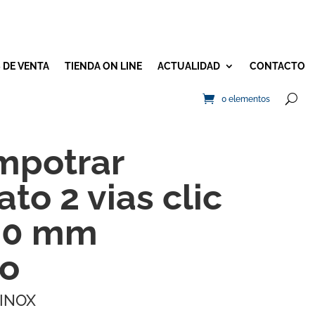
 DE VENTA
TIENDA ON LINE
ACTUALIDAD
CONTACTO
0 elementos
empotrar
to 2 vias clic
00 mm
co
INOX