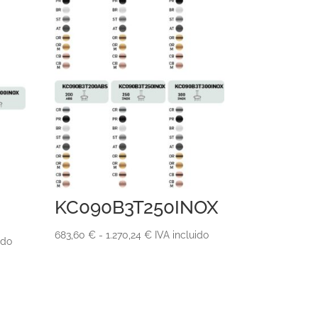
KC090B3T250INOX
Rango
683,60
€
-
1.270,24
€
IVA incluido
ido
de
precios:
desde
683,60 €