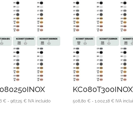
080250INOX
KC080T300INOX
Rango
Rango
36
€
-
967,25
€
IVA incluido
508,80
€
-
1.002,18
€
IVA inclu
de
de
precios:
precios:
desde
desde
502,36 €
508,80 €