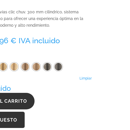
vias clic chuv. 300 mm cilíndrico, sistema
o para ofrecer una experiencia óptima en la
derno y alto rendimiento.
Rango
,96
€
IVA incluido
de
precios:
desde
970,11 €
hasta
1.782,96 €
Limpiar
uido
L CARRITO
PUESTO