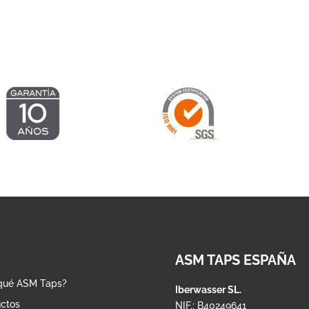
hasta
hasta
967,25 €
1.002,18 
ASM TAPS ESPAÑA
qué ASM Taps?
Iberwasser SL.
ctos
NIF.: B40249641