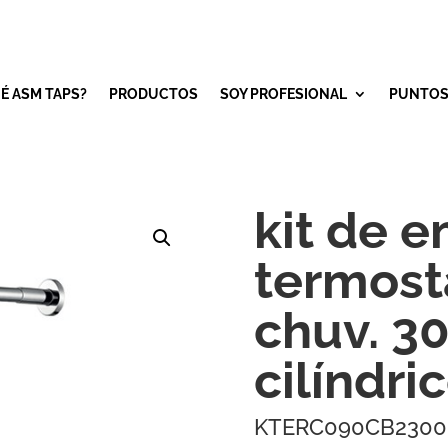
É ASM TAPS?
PRODUCTOS
SOY PROFESIONAL
PUNTOS
kit de 
termosta
chuv. 3
cilíndri
KTERC090CB2300