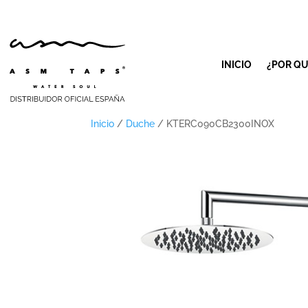
INICIO
¿POR QU
Inicio
/
Duche
/ KTERC090CB2300INOX