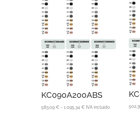
KC
KC090A200ABS
502,
Rango
583,09
€
-
1.095,34
€
IVA incluido
de
precios:
desde
583,09 €