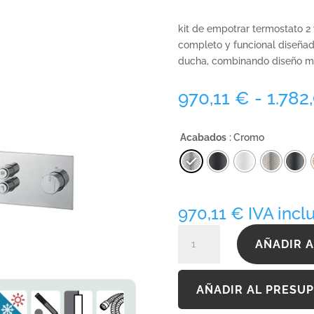
kit de empotrar termostato 2 
completo y funcional diseñad
ducha, combinando diseño mo
970,11
€
-
1.782
Acabados
: Cromo
970,11
€
IVA incl
KTERC090CB2300INOX
AÑADIR A
cantidad
AÑADIR AL PRESU