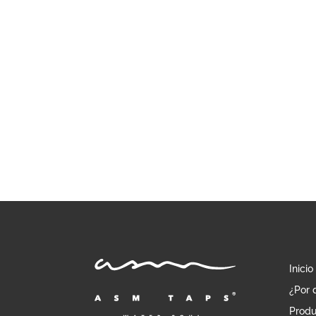
hasta
1.095,34 €
Inicio
¿Por 
Produ