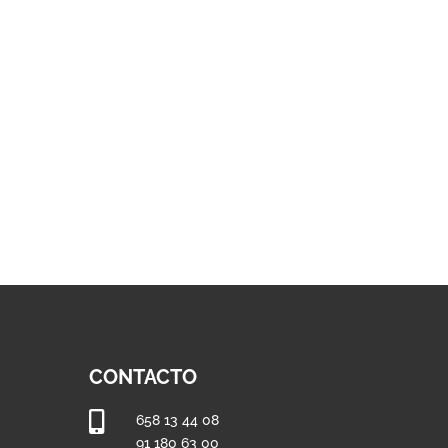
hasta
1.270,24 €
€
CONTACTO

658 13 44 08
91 180 63 00