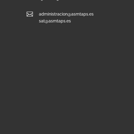

administracion@asmtaps.es
sat@asmtaps.es