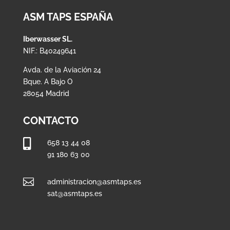
ASM TAPS ESPAÑA
Iberwasser SL.
NIF.: B40249641
Avda. de la Aviación 24
Bque. A Bajo O
28054 Madrid
CONTACTO

658 13 44 08
91 180 63 00

administracion@asmtaps.es
sat@asmtaps.es