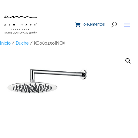
0 elementos
Inicio
/
Duche
/ KC080250INOX