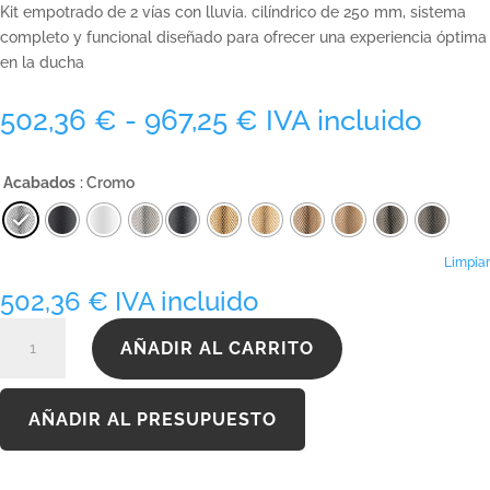
Kit empotrado de 2 vías con lluvia. cilíndrico de 250 mm, sistema
completo y funcional diseñado para ofrecer una experiencia óptima
en la ducha
Rango
502,36
€
-
967,25
€
IVA incluido
de
precios:
Acabados
: Cromo
desde
502,36 €
hasta
967,25 €
Limpiar
502,36
€
IVA incluido
KC080250INOX
AÑADIR AL CARRITO
cantidad
AÑADIR AL PRESUPUESTO