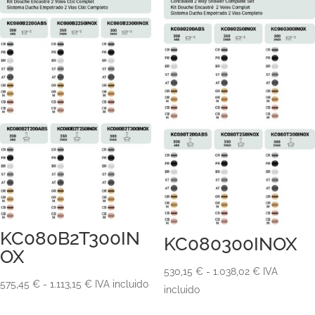
KC080B2T300IN
KC080300INOX
OX
Rango
530,15
€
-
1.038,02
€
IVA
Rango
575,45
€
-
1.113,15
€
IVA incluido
de
incluido
de
precios: