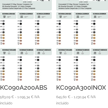
KC090A200ABS
KC090A300INOX
Rango
Rango
583,09
€
-
1.095,34
€
IVA
645,60
€
-
1.230,94
€
IVA
de
de
incluido
incluido