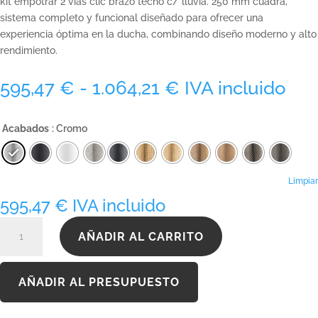
kit empotrar 2 vías clic brazo techo c/ lluvia. 250 mm cuadra,
sistema completo y funcional diseñado para ofrecer una
experiencia óptima en la ducha, combinando diseño moderno y alto
rendimiento.
Rango
595,47
€
-
1.064,21
€
IVA incluido
de
precios:
Acabados
: Cromo
desde
595,47 €
hasta
1.064,21 €
Limpiar
595,47
€
IVA incluido
KQ080B2T250INOX
AÑADIR AL CARRITO
cantidad
AÑADIR AL PRESUPUESTO