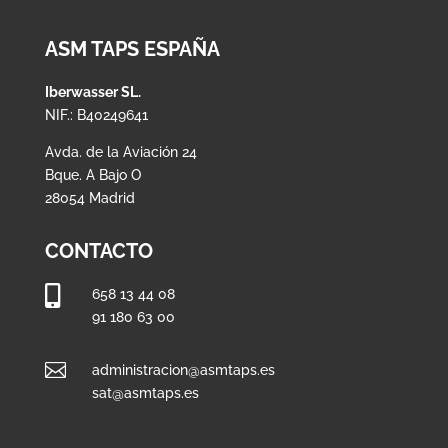
ASM TAPS ESPAÑA
Iberwasser SL.
NIF.: B40249641
Avda. de la Aviación 24
Bque. A Bajo O
28054 Madrid
CONTACTO

658 13 44 08
91 180 63 00

administracion@asmtaps.es
sat@asmtaps.es