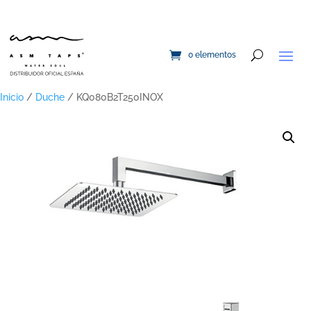
0 elementos
Inicio
/
Duche
/ KQ080B2T250INOX