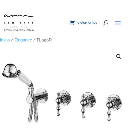
0 elementos
Inicio
/
Elegance
/ EL090D