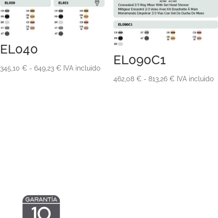
EL040
EL090C1
Rango
345,10
€
-
649,23
€
IVA incluido
Rango
462,08
€
-
813,26
€
IVA incluido
de
de
precios:
precios:
desde
desde
345,10 €
462,08 €
hasta
hasta
649,23 €
813,26 €