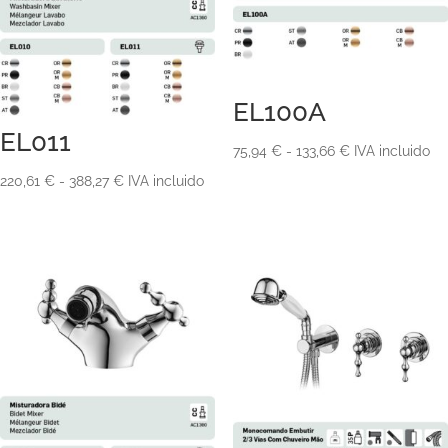
EL100A
EL011
Rango
75,94
€
-
133,66
€
IVA incluido
de
Rango
220,61
€
-
388,27
€
IVA incluido
precios:
de
desde
precios:
75,94 €
desde
hasta
220,61 €
133,66 €
hasta
388,27 €