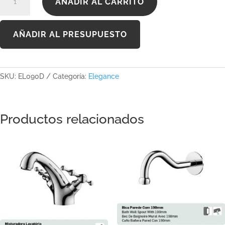
AÑADIR AL CARRITO
cantidad
AÑADIR AL PRESUPUESTO
SKU:
EL090D
Categoría:
Elegance
Productos relacionados