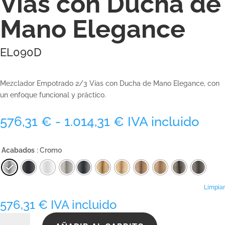
Vías con Ducha de
Mano Elegance
EL090D
Mezclador Empotrado 2/3 Vías con Ducha de Mano Elegance, con
un enfoque funcional y práctico.
Rango
576,31
€
-
1.014,31
€
IVA incluido
de
precios:
Acabados
: Cromo
desde
576,31 €
hasta
1.014,31 €
Limpiar
576,31
€
IVA incluido
EL090D