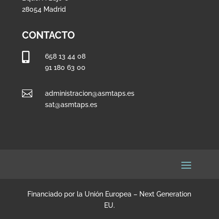
28054 Madrid
CONTACTO

658 13 44 08
91 180 63 00

administracion@asmtaps.es
sat@asmtaps.es
Financiado por la Unión Europea – Next Generation
EU.