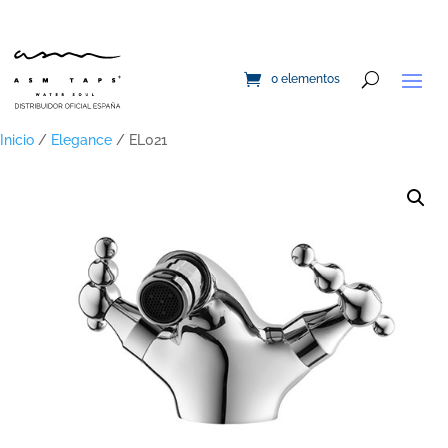
0 elementos
Inicio
/
Elegance
/ EL021