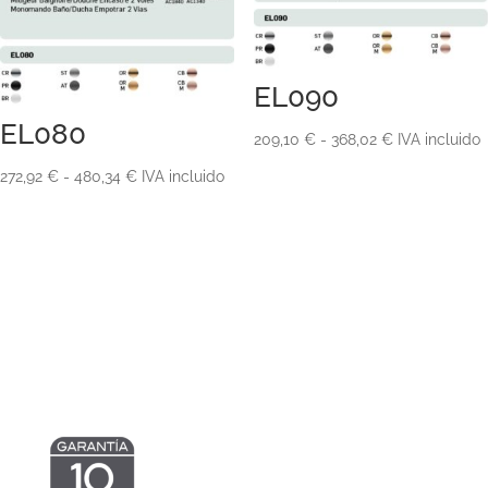
EL090
EL080
Rango
209,10
€
-
368,02
€
IVA incluido
de
Rango
272,92
€
-
480,34
€
IVA incluido
precios:
de
desde
precios:
209,10 €
desde
hasta
272,92 €
368,02 €
hasta
480,34 €