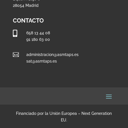
28054 Madrid
CONTACTO

658 13 44 08
91 180 63 00

administracion@asmtaps.es
sat@asmtaps.es
Financiado por la Unión Europea – Next Generation
EU.