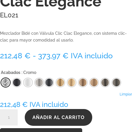
Clac Elegance
EL021
Mezclador Bidé con Válvula Clic Clac Elegance, con sistema clic-
clac para mayor comodidad al usarlo.
Rango
212,48
€
-
373,97
€
IVA incluido
de
precios:
Acabados
: Cromo
desde
212,48 €
hasta
373,97 €
Limpiar
212,48
€
IVA incluido
EL021
AÑADIR AL CARRITO
cantidad