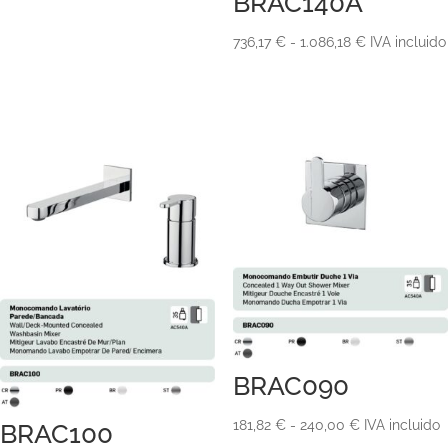
BRAC140A
Rango
736,17
€
-
1.086,18
€
IVA incluido
de
precios:
desde
736,17 €
hasta
1.086,18 €
BRAC090
Rango
181,82
€
-
240,00
€
IVA incluido
BRAC100