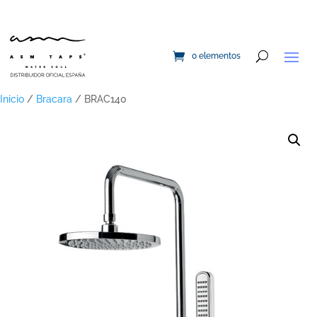
0 elementos
Inicio
/
Bracara
/ BRAC140