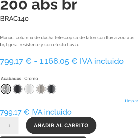
200 abs br
BRAC140
Monoc. columna de ducha telescópica de latón con lluvia 200 abs
br, ligera, resistente y con efecto lluvia.
Rango
799,17
€
-
1.168,05
€
IVA incluido
de
precios:
Acabados
: Cromo
desde
799,17 €
hasta
1.168,05 €
Limpiar
799,17
€
IVA incluido
BRAC140
AÑADIR AL CARRITO
cantidad