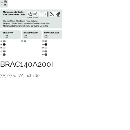
desde
294,72 €
hasta
388,84 €
BRAC140A200I
775,07
€
IVA incluido