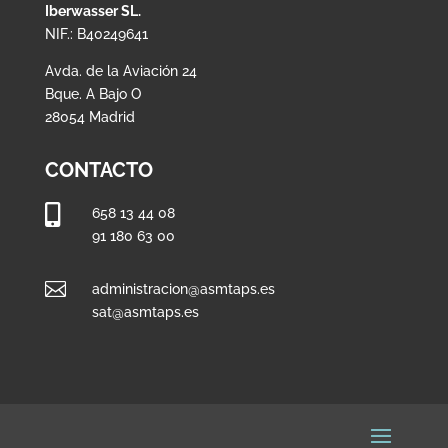
Iberwasser SL.
NIF.: B40249641
Avda. de la Aviación 24
Bque. A Bajo O
28054 Madrid
CONTACTO

658 13 44 08
91 180 63 00

administracion@asmtaps.es
sat@asmtaps.es