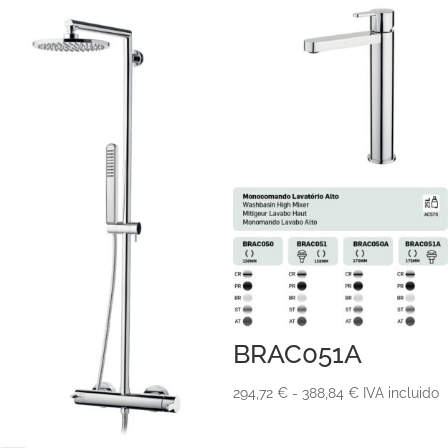
desde
799,17 €
hasta
1.168,05 €
BRAC051A
Rango
294,72
€
-
388,84
€
IVA incluido
de
precios: