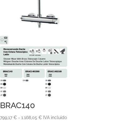
precios:
desde
181,82 €
hasta
240,00 €
BRAC140
Rango
799,17
€
-
1.168,05
€
IVA incluido
de
precios: