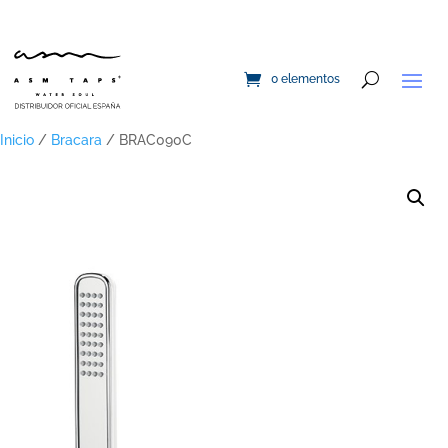
0 elementos
Inicio
/
Bracara
/ BRAC090C