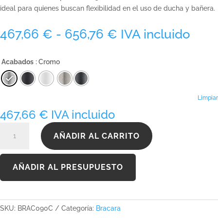
ideal para quienes buscan flexibilidad en el uso de ducha y bañera.
Rango
467,66
€
-
656,76
€
IVA incluido
de
precios:
Acabados
: Cromo
desde
467,66 €
hasta
656,76 €
Limpiar
467,66
€
IVA incluido
BRAC090C
AÑADIR AL CARRITO
cantidad
AÑADIR AL PRESUPUESTO
SKU:
BRAC090C
Categoría:
Bracara