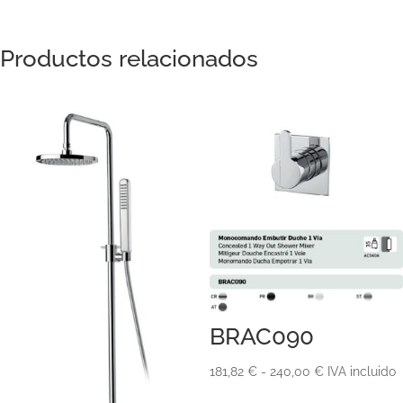
Productos relacionados
BRAC090
Rango
181,82
€
-
240,00
€
IVA incluido
de