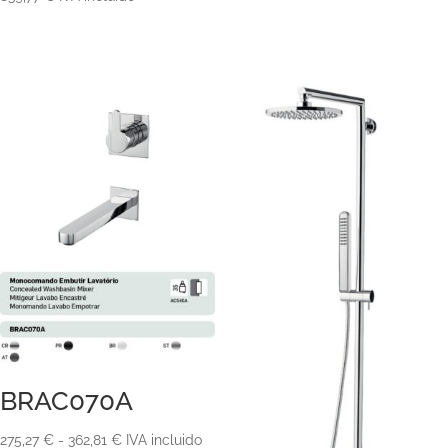
BRAC070A
Rango
275,27
€
-
362,81
€
IVA incluido