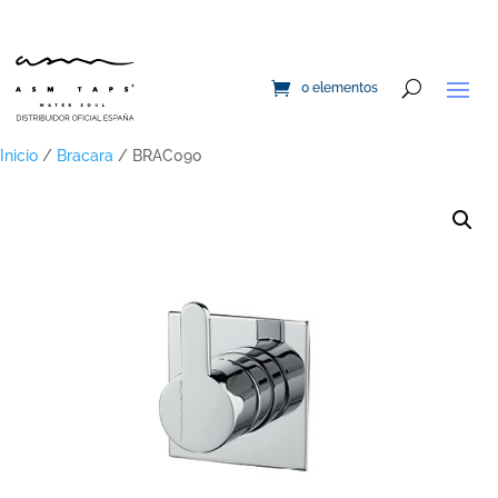
0 elementos
Inicio
/
Bracara
/ BRAC090