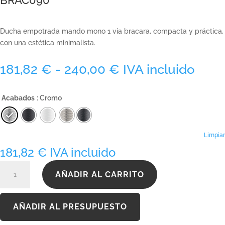
Ducha empotrada mando mono 1 vía bracara, compacta y práctica,
con una estética minimalista.
Rango
181,82
€
-
240,00
€
IVA incluido
de
precios:
Acabados
: Cromo
desde
181,82 €
hasta
240,00 €
Limpiar
181,82
€
IVA incluido
BRAC090
AÑADIR AL CARRITO
cantidad
AÑADIR AL PRESUPUESTO