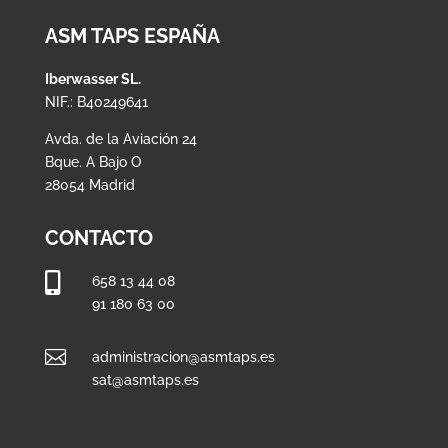
ASM TAPS ESPAÑA
Iberwasser SL.
NIF.: B40249641
Avda. de la Aviación 24
Bque. A Bajo O
28054 Madrid
CONTACTO

658 13 44 08
91 180 63 00

administracion@asmtaps.es
sat@asmtaps.es