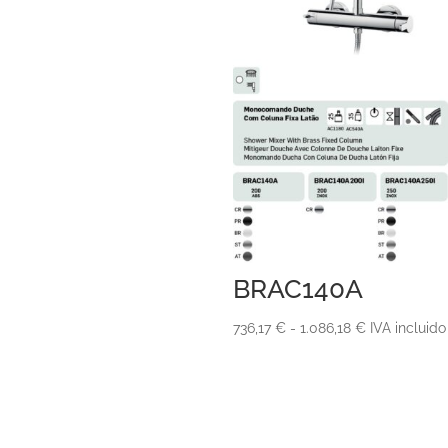
de
precios:
desde
275,27 €
hasta
362,81 €
BRAC140A
Rango
736,17
€
-
1.086,18
€
IVA incluido
de
precios:
desde
736,17 €