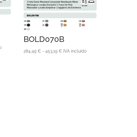
BOLD070B
o
Rango
284,49
€
-
453,19
€
IVA incluido
de
precios:
desde
284,49 €
hasta
453,19 €