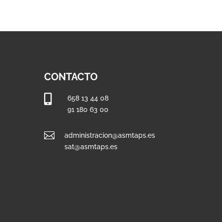
CONTACTO

658 13 44 08
91 180 63 00

administracion@asmtaps.es
sat@asmtaps.es