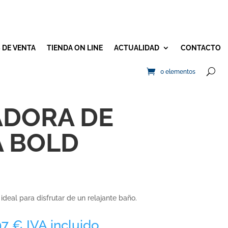
 DE VENTA
TIENDA ON LINE
ACTUALIDAD
CONTACTO
0 elementos
DORA DE
 BOLD
deal para disfrutar de un relajante baño.
Rango
97
€
IVA incluido