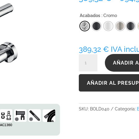
Acabados
: Cromo
389,32
€
IVA incl
BOLD040
AÑADIR A
cantidad
AÑADIR AL PRESU
SKU:
BOLD040
Categoría: