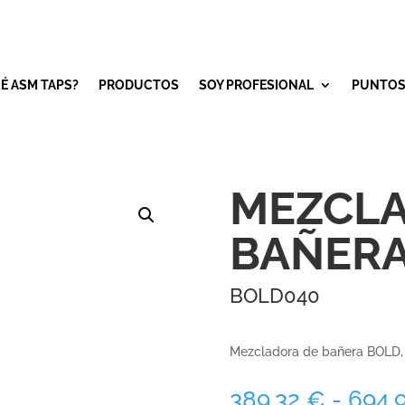
É ASM TAPS?
PRODUCTOS
SOY PROFESIONAL
PUNTOS
MEZCLA
BAÑERA
BOLD040
Mezcladora de bañera BOLD, i
389,32
€
-
694,