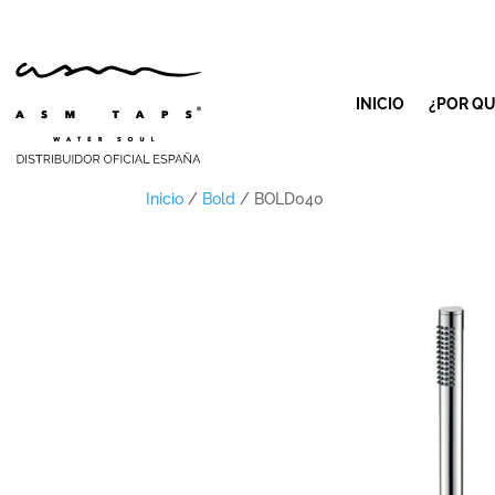
INICIO
¿POR QU
Inicio
/
Bold
/ BOLD040