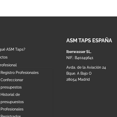
ASM TAPS ESPAÑA
qué ASM Taps?
Iberwasser SL.
ctos
NIF.: B40249641
rofesional
Avda. de la Aviación 24
Registro Profesionales
Bque. A Bajo O
28054 Madrid
Confeccionar
presupestos
Historial de
presupuestos
Profesionales
Registrados