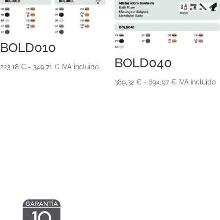
BOLD010
BOLD040
Rango
223,18
€
-
349,71
€
IVA incluido
de
Rango
389,32
€
-
694,97
€
IVA incluido
precios:
de
desde
precios:
223,18 €
desde
hasta
389,32 €
349,71 €
hasta
694,97 €