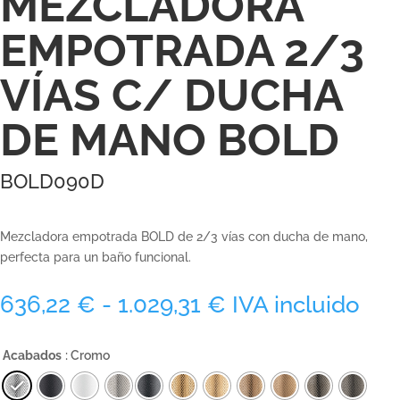
MEZCLADORA
EMPOTRADA 2/3
VÍAS C/ DUCHA
DE MANO BOLD
BOLD090D
Mezcladora empotrada BOLD de 2/3 vías con ducha de mano,
perfecta para un baño funcional.
Rango
636,22
€
-
1.029,31
€
IVA incluido
de
precios:
Acabados
: Cromo
desde
636,22 €