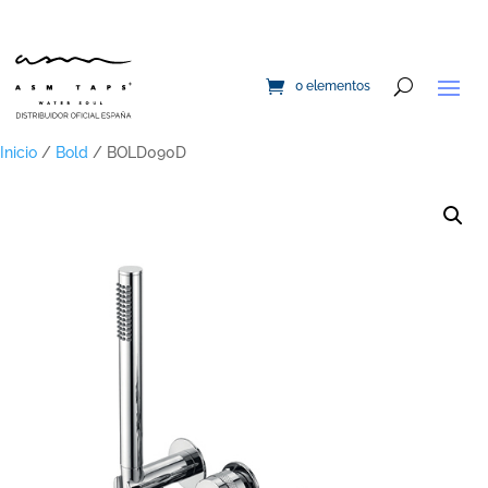
0 elementos
Inicio
/
Bold
/ BOLD090D