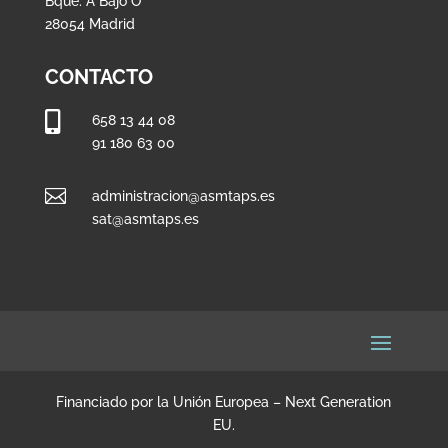
Bque. A Bajo O
28054 Madrid
CONTACTO

658 13 44 08
91 180 63 00

administracion@asmtaps.es
sat@asmtaps.es
Financiado por la Unión Europea – Next Generation
EU.