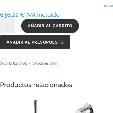
hasta
1.029,31 €
Limpiar
636,22
€
IVA incluido
BOLD090D
AÑADIR AL CARRITO
cantidad
AÑADIR AL PRESUPUESTO
SKU:
BOLD090D
Categoría:
Bold
Productos relacionados