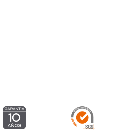
194,44 €
1.373,05 
hasta
2.416,56 