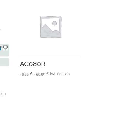
AC080B
Rango
49,55
€
-
59,98
€
IVA incluido
de
precios:
desde
uido
49,55 €
hasta
59,98 €