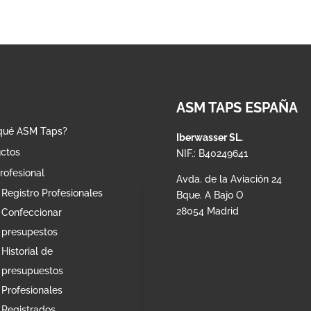
ASM TAPS ESPAÑA
qué ASM Taps?
Iberwasser SL.
ctos
NIF.: B40249641
rofesional
Avda. de la Aviación 24
Registro Profesionales
Bque. A Bajo O
28054 Madrid
Confeccionar
presupestos
Historial de
presupuestos
Profesionales
Registrados