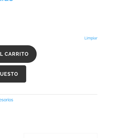
Limpiar
L CARRITO
PUESTO
esorios