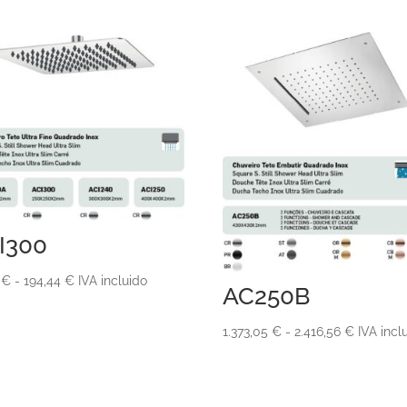
I300
Rango
6
€
-
194,44
€
IVA incluido
AC250B
de
precios:
Rango
1.373,05
€
-
2.416,56
€
IVA incl
desde
de
76,36 €
precios:
hasta
desde