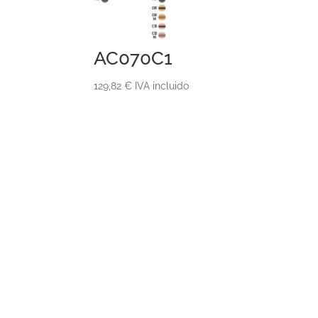
AC070C1
129,82
€
IVA incluido