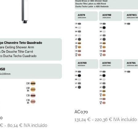
AC070
50
Rango
131,24
€
-
220,36
€
IVA incluido
Rango
€
-
80,14
€
IVA incluido
de
de
precios: