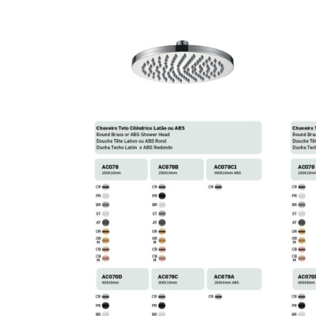
35,79 €
hasta
72,12 €