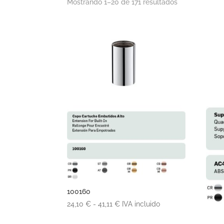
Mostrando 1–20 de 171 resultados
100160
Rango
24,10
€
-
41,11
€
IVA incluido
de