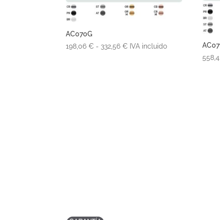
AC070G
AC07
Rango
198,06
€
-
332,56
€
IVA incluido
de
558,
precios:
desde
198,06 €
hasta
332,56 €