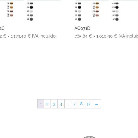
1C
AC071D
Rango
Rango
42
€
-
1.179,40
€
IVA incluido
765,84
€
-
1.010,90
€
IVA inclu
de
de
precios:
precios:
desde
desde
558,42 €
765,84 €
hasta
hasta
1.179,40 €
1.010,90 
1
2
3
4
…
7
8
9
→