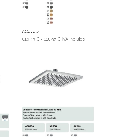
AC070D
Rango
620,43
€
-
818,97
€
IVA incluido
de
precios:
desde
620,43 €
hasta
818,97 €