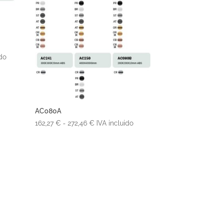
ido
AC080A
Rango
162,27
€
-
272,46
€
IVA incluido
€
de
precios:
desde
162,27 €
hasta
272,46 €