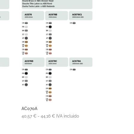
AC070A
Rango
40,57
€
-
44,16
€
IVA incluido
de
precios: