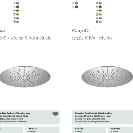
70C
AC070C1
Rango
08
€
-
560,93
€
IVA incluido
129,82
€
IVA incluido
de
precios:
desde
334,08 €
hasta
560,93 €