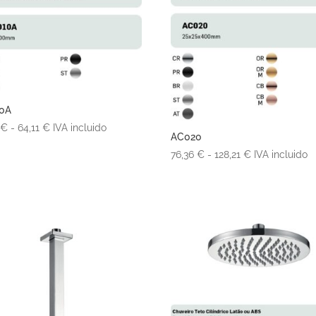
0A
Rango
8
€
-
64,11
€
IVA incluido
AC020
de
Rango
76,36
€
-
128,21
€
IVA incluido
precios:
de
desde
precios:
38,18 €
desde
hasta
76,36 €
64,11 €
hasta
128,21 €