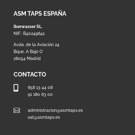
ASM TAPS ESPAÑA
Iberwasser SL.
NIF.: B40249641
Avda. de la Aviación 24
Bque. A Bajo O
28054 Madrid
CONTACTO

658 13 44 08
91 180 63 00

administracion@asmtaps.es
sat@asmtaps.es