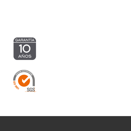
hasta
272,46 €