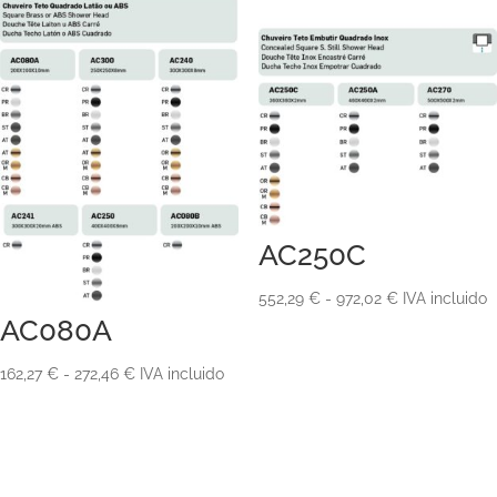
AC250C
Rango
552,29
€
-
972,02
€
IVA incluido
AC080A
de
precios:
Rango
162,27
€
-
272,46
€
IVA incluido
desde
de
552,29 €
precios:
hasta
desde
972,02 €
162,27 €