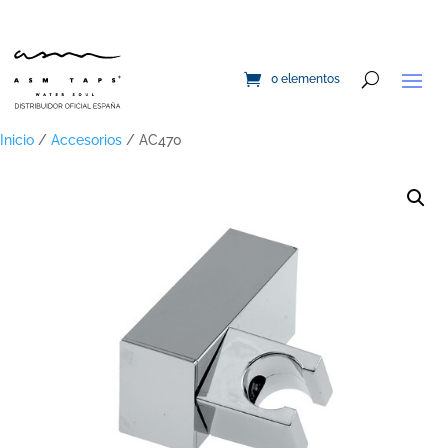
0 elementos
Inicio
/
Accesorios
/ AC470