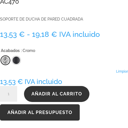
AC470
SOPORTE DE DUCHA DE PARED CUADRADA
Rango
13,53
€
-
19,18
€
IVA incluido
de
precios:
Acabados
: Cromo
desde
13,53 €
hasta
19,18 €
Limpiar
13,53
€
IVA incluido
AC470
AÑADIR AL CARRITO
cantidad
AÑADIR AL PRESUPUESTO