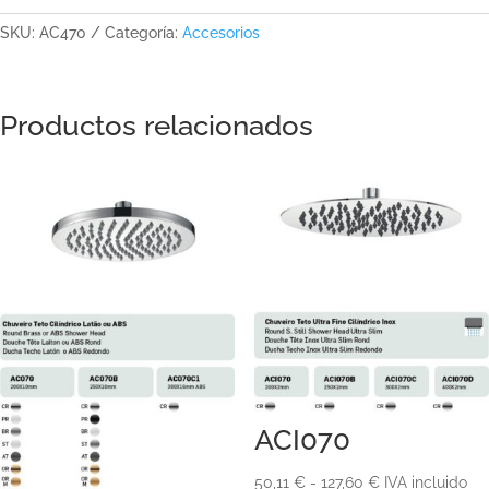
SKU:
AC470
Categoría:
Accesorios
Productos relacionados
ACI070
Rango
50,11
€
-
127,60
€
IVA incluido