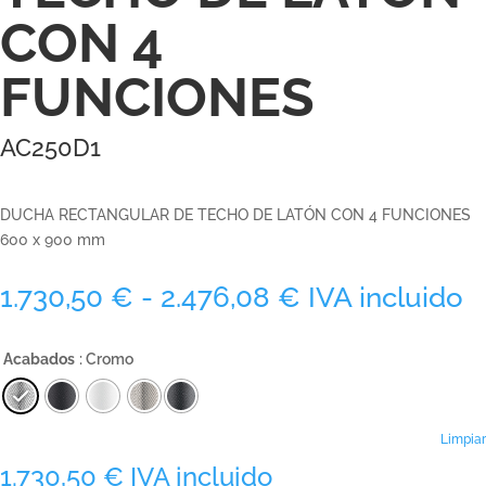
CON 4
FUNCIONES
AC250D1
DUCHA RECTANGULAR DE TECHO DE LATÓN CON 4 FUNCIONES
600 x 900 mm
Rango
1.730,50
€
-
2.476,08
€
IVA incluido
de
precios:
Acabados
: Cromo
desde
1.730,50 €
hasta
2.476,08 €
Limpiar
1.730,50
€
IVA incluido