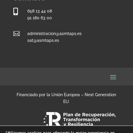

658 13 44 08
91 180 63 00

administracion@asmtaps.es
sat@asmtaps.es
Financiado por la Unión Europea – Next Generation
EU.
Utilizamos cookies para ofrecerte la mejor experiencia en