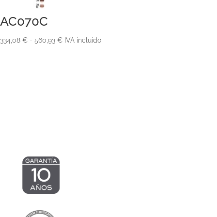
127,60 €
AC070C
Rango
334,08
€
-
560,93
€
IVA incluido
de
precios:
desde
334,08 €
hasta
560,93 €