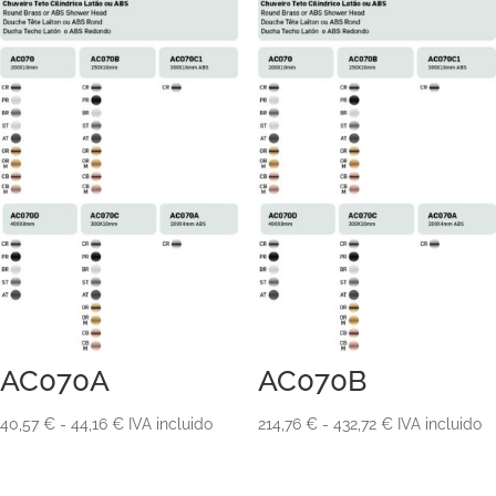
AC070A
AC070B
Rango
Rango
40,57
€
-
44,16
€
IVA incluido
214,76
€
-
432,72
€
IVA incluido
de
de
precios:
precios: