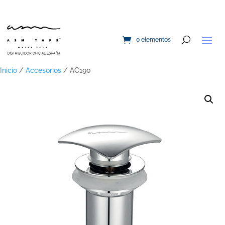
0 elementos
Inicio
/
Accesorios
/ AC190