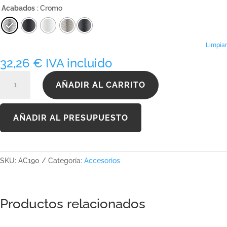
precios:
Acabados
: Cromo
desde
32,26 €
hasta
42,59 €
Limpiar
32,26
€
IVA incluido
AC190
AÑADIR AL CARRITO
cantidad
AÑADIR AL PRESUPUESTO
SKU:
AC190
Categoría:
Accesorios
Productos relacionados