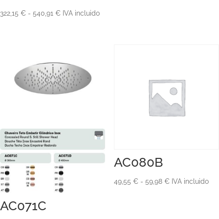
Rango
322,15
€
-
540,91
€
IVA incluido
de
precios:
desde
322,15 €
hasta
540,91 €
AC080B
Rango
49,55
€
-
59,98
€
IVA incluido
de
AC071C
precios: