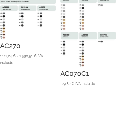
AC270
Rango
1.112,24
€
-
1.590,51
€
IVA
de
incluido
precios:
AC070C1
desde
1.112,24 €
129,82
€
IVA incluido
hasta
1.590,51 €