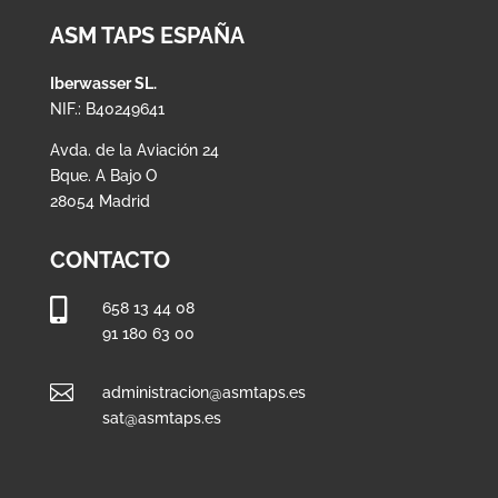
ASM TAPS ESPAÑA
Iberwasser SL.
NIF.: B40249641
Avda. de la Aviación 24
Bque. A Bajo O
28054 Madrid
CONTACTO

658 13 44 08
91 180 63 00

administracion@asmtaps.es
sat@asmtaps.es