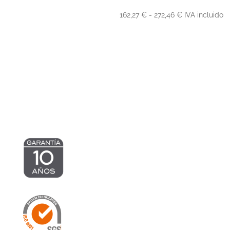
hasta
Rango
162,27
€
-
272,46
€
IVA incluido
2.416,56 €
de
precios:
desde
162,27 €
hasta
272,46 €