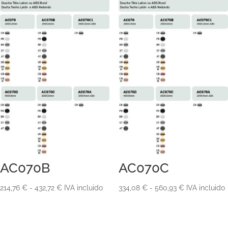
AC070B
AC070C
Rango
Rango
214,76
€
-
432,72
€
IVA incluido
334,08
€
-
560,93
€
IVA incluido
de
de
precios:
precios:
desde
desde