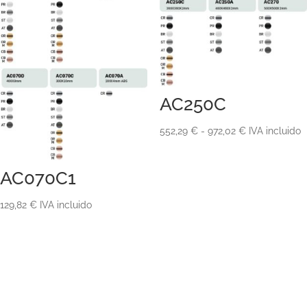
AC250C
Rango
552,29
€
-
972,02
€
IVA incluido
de
precios:
AC070C1
desde
552,29 €
129,82
€
IVA incluido
hasta
972,02 €