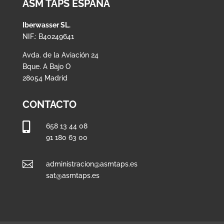
ASM TAPS ESPAÑA
Iberwasser SL.
NIF.: B40249641
Avda. de la Aviación 24
Bque. A Bajo O
28054 Madrid
CONTACTO

658 13 44 08
91 180 63 00

administracion@asmtaps.es
sat@asmtaps.es