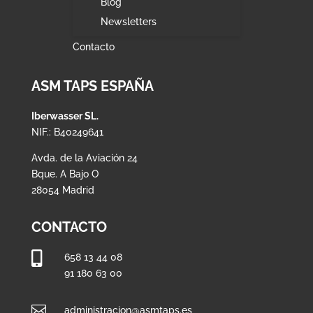
Blog
Newsletters
Contacto
ASM TAPS ESPAÑA
Iberwasser SL.
NIF.: B40249641
Avda. de la Aviación 24
Bque. A Bajo O
28054 Madrid
CONTACTO

658 13 44 08
91 180 63 00

administracion@asmtaps.es