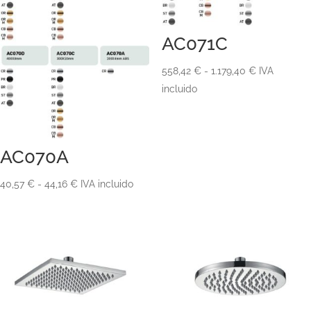
AC071C
Rango
558,42
€
-
1.179,40
€
IVA
de
incluido
precios:
desde
558,42 €
AC070A
hasta
1.179,40 €
Rango
40,57
€
-
44,16
€
IVA incluido
de
precios:
desde
40,57 €
hasta
44,16 €