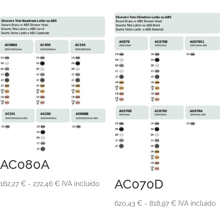
AC080A
AC070D
Rango
162,27
€
-
272,46
€
IVA incluido
de
Rango
620,43
€
-
818,97
€
IVA incluido
precios:
de