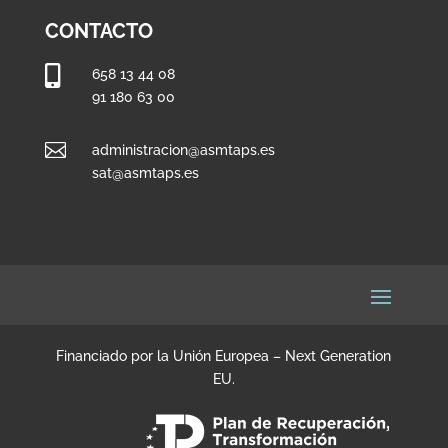
CONTACTO

658 13 44 08
91 180 63 00

administracion@asmtaps.es
sat@asmtaps.es
Financiado por la Unión Europea – Next Generation
EU.