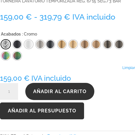
TORNEIRA LAVATORIO TEMPORIZADA REG. 6/15 SEG./3 BAR
Rango
159,00
€
-
319,79
€
IVA incluido
de
precios:
Acabados
: Cromo
desde
159,00 €
hasta
319,79 €
Limpiar
159,00
€
IVA incluido
TP01
AÑADIR AL CARRITO
cantidad
AÑADIR AL PRESUPUESTO