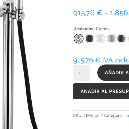
915,76
€
-
1.856
Acabados
: Cromo
915,76
€
IVA incl
TIME155
AÑADIR A
cantidad
AÑADIR AL PRESU
SKU:
TIME155
Categoría:
Ti