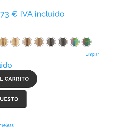
Rango
,73
€
IVA incluido
de
precios:
desde
915,76 €
hasta
1.856,73 €
Limpiar
uido
L CARRITO
PUESTO
meless