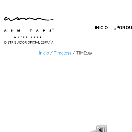
INICIO
¿POR QU
Inicio
/
Timeless
/ TIME155