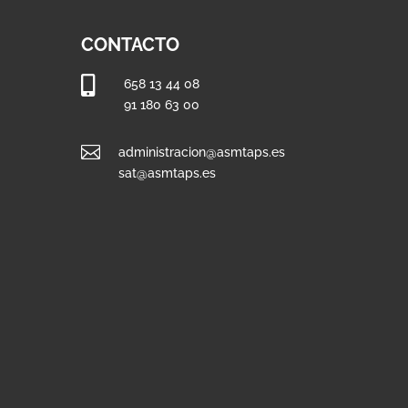
CONTACTO

658 13 44 08
91 180 63 00

administracion@asmtaps.es
sat@asmtaps.es