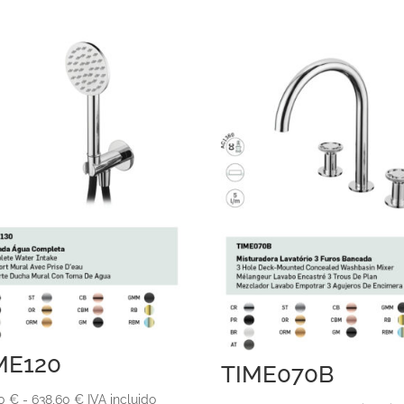
ME120
TIME070B
Rango
10
€
-
638,60
€
IVA incluido