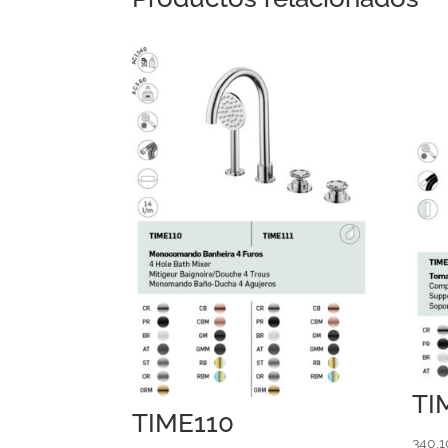
TI
TIME110
340,