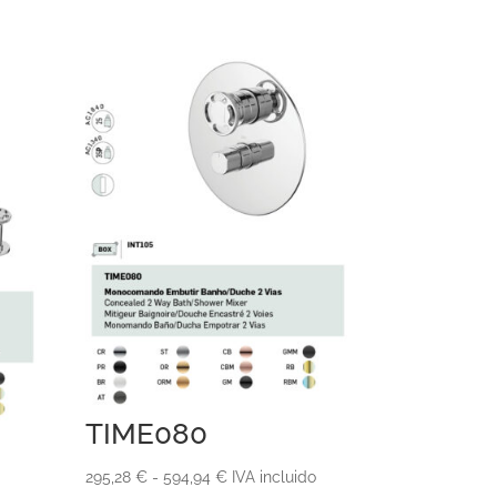
TIME080
Rango
295,28
€
-
594,94
€
IVA incluido