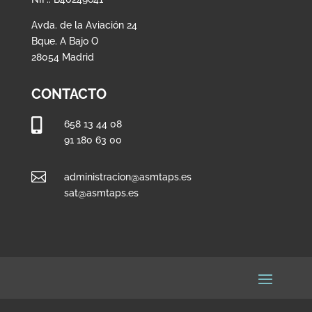
Avda. de la Aviación 24
Bque. A Bajo O
28054 Madrid
CONTACTO

658 13 44 08
91 180 63 00

administracion@asmtaps.es
sat@asmtaps.es