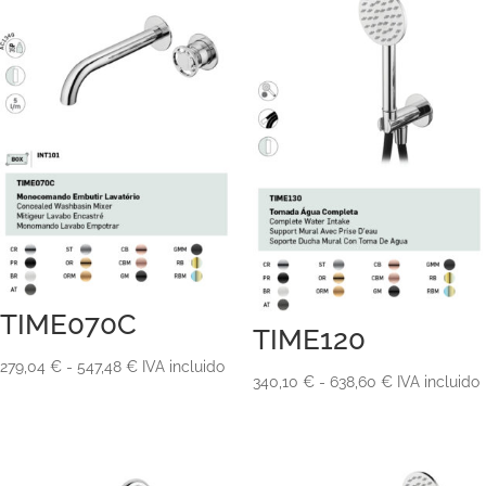
TIME070C
TIME120
Rango
279,04
€
-
547,48
€
IVA incluido
Rango
340,10
€
-
638,60
€
IVA incluido
de
de
precios:
precios:
desde
desde
279,04 €