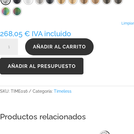
268,05 €
hasta
525,38 €
Limpiar
268,05
€
IVA incluido
TIME016
AÑADIR AL CARRITO
cantidad
AÑADIR AL PRESUPUESTO
SKU:
TIME016
Categoría:
Timeless
Productos relacionados