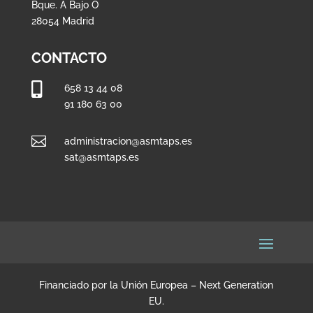
Bque. A Bajo O
28054 Madrid
CONTACTO

658 13 44 08
91 180 63 00

administracion@asmtaps.es
sat@asmtaps.es
Financiado por la Unión Europea – Next Generation
EU.