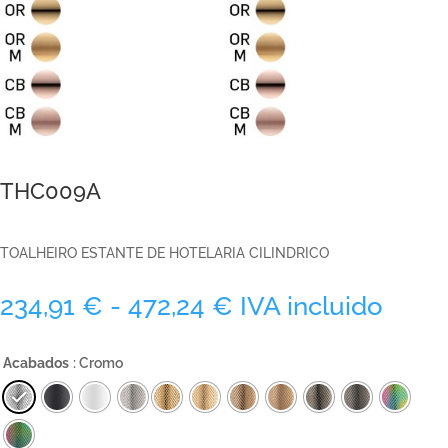
THC009A
TOALHEIRO ESTANTE DE HOTELARIA CILINDRICO
Rango
234,91
€
-
472,24
€
IVA incluido
de
precios:
Acabados
: Cromo
desde
234,91 €
hasta
472,24 €