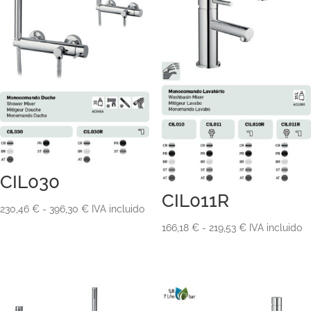
CIL030
CIL011R
Rango
230,46
€
-
396,30
€
IVA incluido
de
Rango
166,18
€
-
219,53
€
IVA incluido
precios:
de
desde
precios:
230,46 €
desde
hasta
166,18 €