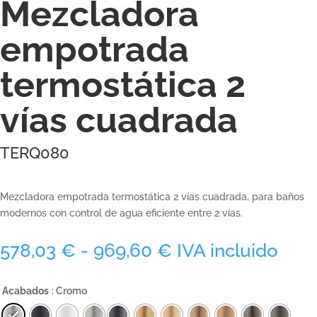
Mezcladora
empotrada
termostática 2
vías cuadrada
TERQ080
Mezcladora empotrada termostática 2 vías cuadrada, para baños
modernos con control de agua eficiente entre 2 vías.
Rango
578,03
€
-
969,60
€
IVA incluido
de
precios:
Acabados
: Cromo
desde
578,03 €