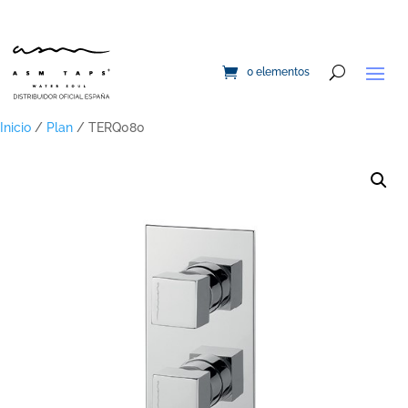
0 elementos
Inicio
/
Plan
/ TERQ080