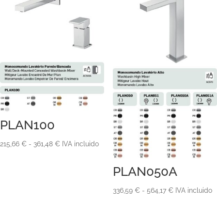
PLAN100
Rango
215,66
€
-
361,48
€
IVA incluido
de
PLAN050A
precios:
desde
Rango
336,59
€
-
564,17
€
IVA incluido
215,66 €
de
hasta
precios: