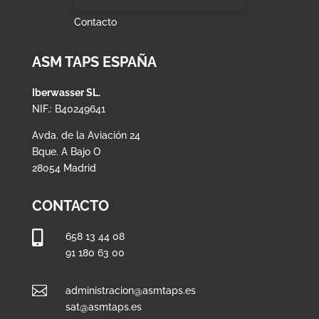
Contacto
ASM TAPS ESPAÑA
Iberwasser SL.
NIF.: B40249641
Avda. de la Aviación 24
Bque. A Bajo O
28054 Madrid
CONTACTO

658 13 44 08
91 180 63 00

administracion@asmtaps.es
sat@asmtaps.es