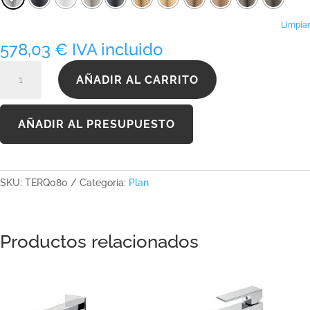
hasta
969,60 €
Limpiar
578,03
€
IVA incluido
TERQ080
AÑADIR AL CARRITO
cantidad
AÑADIR AL PRESUPUESTO
SKU:
TERQ080
Categoría:
Plan
Productos relacionados