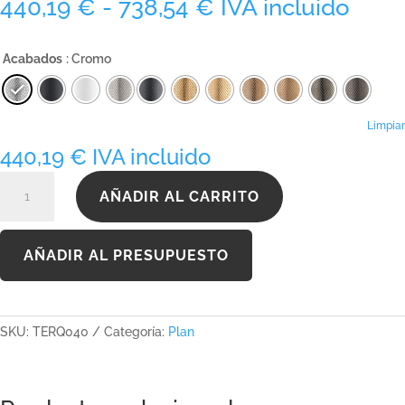
Rango
440,19
€
-
738,54
€
IVA incluido
de
precios:
Acabados
: Cromo
desde
440,19 €
hasta
738,54 €
Limpiar
440,19
€
IVA incluido
TERQ040
AÑADIR AL CARRITO
cantidad
AÑADIR AL PRESUPUESTO
SKU:
TERQ040
Categoría:
Plan