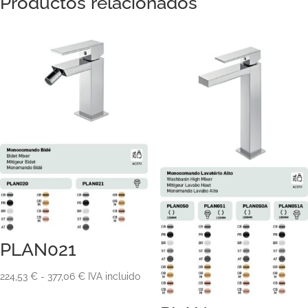
Productos relacionados
PLAN021
Rango
224,53
€
-
377,06
€
IVA incluido
de