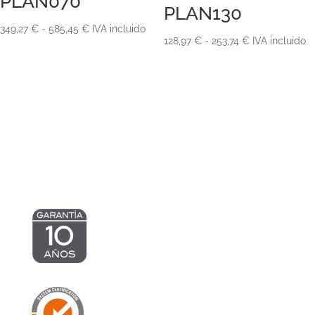
PLAN070
PLAN130
Rango
349,27
€
-
585,45
€
IVA incluido
Rango
128,97
€
-
253,74
€
IVA incluido
de
de
precios:
precios:
desde
desde
349,27 €
128,97 €
hasta
hasta
585,45 €
253,74 €