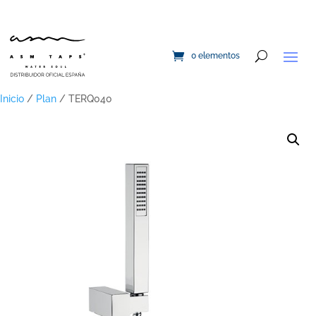
0 elementos
Inicio
/
Plan
/ TERQ040