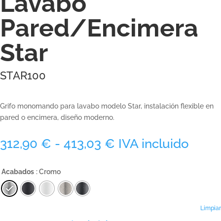
Lavabo
Pared/Encimera
Star
STAR100
Grifo monomando para lavabo modelo Star, instalación flexible en
pared o encimera, diseño moderno.
Rango
312,90
€
-
413,03
€
IVA incluido
de
precios:
Acabados
: Cromo
desde
312,90 €
hasta
413,03 €
Limpiar