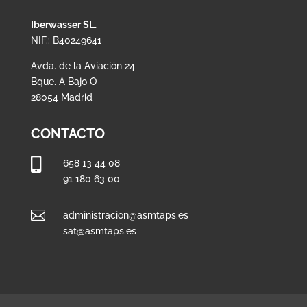
Iberwasser SL.
NIF.: B40249641
Avda. de la Aviación 24
Bque. A Bajo O
28054 Madrid
CONTACTO

658 13 44 08
91 180 63 00

administracion@asmtaps.es
sat@asmtaps.es