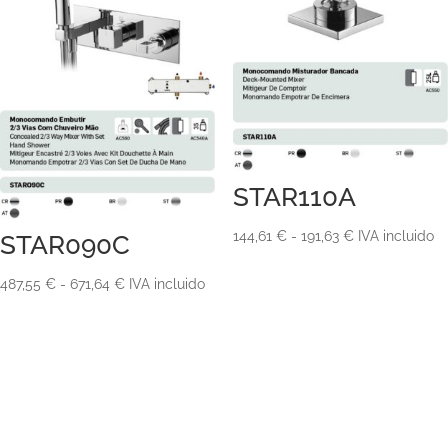
STAR110A
Rango
144,61
€
-
191,63
€
IVA incluido
STAR090C
de
Rango
487,55
€
-
671,64
€
IVA incluido
precios:
de
desde
precios:
144,61 €
desde
hasta
487,55 €
191,63 €
hasta
671,64 €