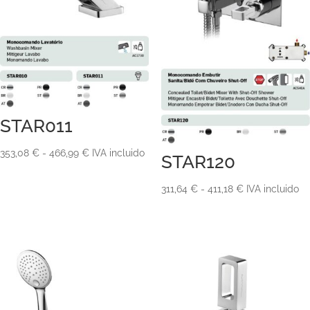
STAR011
Rango
353,08
€
-
466,99
€
IVA incluido
STAR120
de
Rango
precios:
311,64
€
-
411,18
€
IVA incluido
de
desde
precios:
353,08 €
desde
hasta
311,64 €
466,99 €
hasta
411,18 €