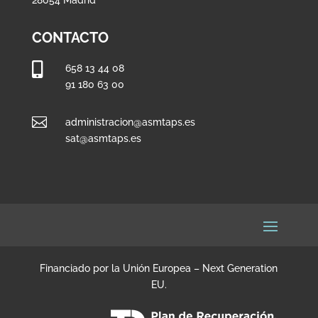
CONTACTO

658 13 44 08
91 180 63 00

administracion@asmtaps.es
sat@asmtaps.es
Financiado por la Unión Europea – Next Generation
EU.