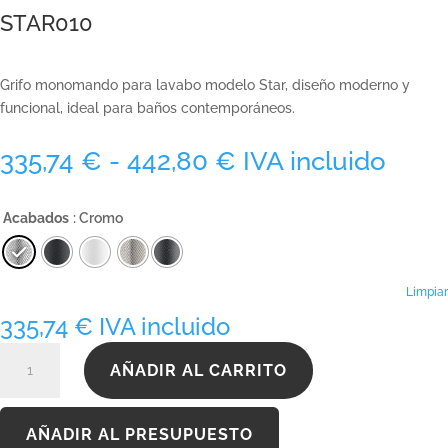
STAR010
Grifo monomando para lavabo modelo Star, diseño moderno y
funcional, ideal para baños contemporáneos.
Rango
335,74
€
-
442,80
€
IVA incluido
de
precios:
Acabados
: Cromo
desde
335,74 €
hasta
442,80 €
Limpiar
335,74
€
IVA incluido
STAR010
AÑADIR AL CARRITO
cantidad
AÑADIR AL PRESUPUESTO