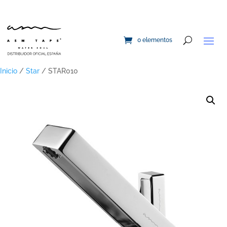
0 elementos
Inicio
/
Star
/ STAR010