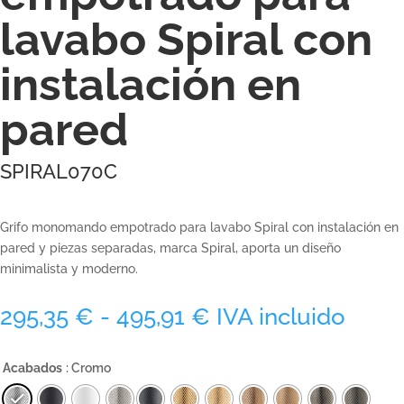
lavabo Spiral con
instalación en
pared
SPIRAL070C
Grifo monomando empotrado para lavabo Spiral con instalación en
pared y piezas separadas, marca Spiral, aporta un diseño
minimalista y moderno.
Rango
295,35
€
-
495,91
€
IVA incluido
de
precios:
Acabados
: Cromo
desde
295,35 €