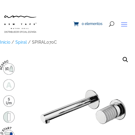
0 elementos
Inicio
/
Spiral
/ SPIRAL070C