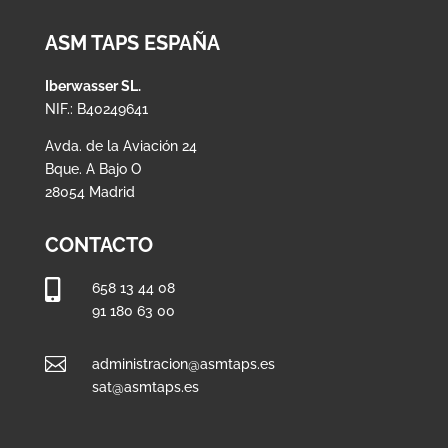
ASM TAPS ESPAÑA
Iberwasser SL.
NIF.: B40249641
Avda. de la Aviación 24
Bque. A Bajo O
28054 Madrid
CONTACTO

658 13 44 08
91 180 63 00

administracion@asmtaps.es
sat@asmtaps.es