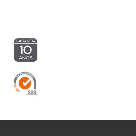
hasta
515,43 €