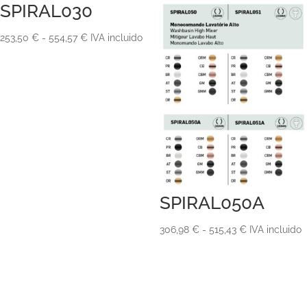
SPIRAL030
Rango
253,50
€
-
554,57
€
IVA incluido
de
precios:
desde
253,50 €
hasta
554,57 €
SPIRAL050A
Rango
306,98
€
-
515,43
€
IVA incluido
de
precios:
desde
306,98 €