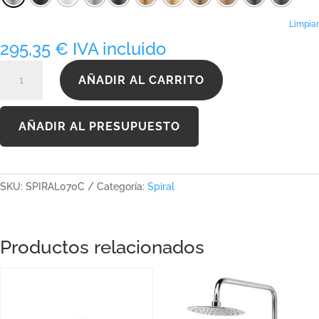
hasta
495,91 €
Limpiar
295,35
€
IVA incluido
SPIRAL070C
AÑADIR AL CARRITO
cantidad
AÑADIR AL PRESUPUESTO
SKU:
SPIRAL070C
Categoría:
Spiral
Productos relacionados