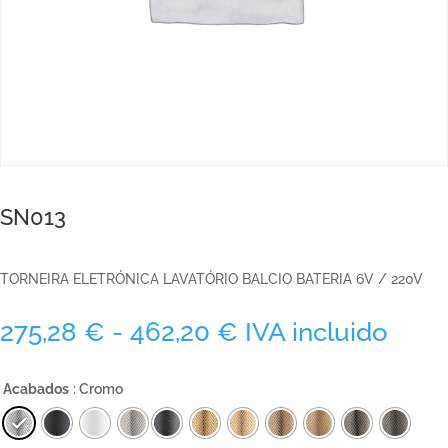
SN013
TORNEIRA ELETRÓNICA LAVATÓRIO BALCIO BATERIA 6V / 220V
Rango
275,28
€
-
462,20
€
IVA incluido
de
precios:
Acabados
: Cromo
desde
275,28 €
hasta