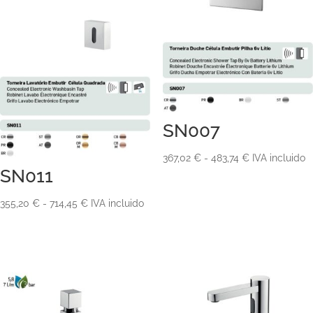
SN007
Rango
367,02
€
-
483,74
€
IVA incluido
SN011
de
precios:
Rango
355,20
€
-
714,45
€
IVA incluido
desde
de
367,02 €
precios:
hasta
desde
483,74 €
355,20 €
hasta
714,45 €