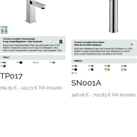
TP017
SN001A
Rango
184,79
€
-
243,73
€
IVA incluido
Rango
348,08
€
-
700,83
€
IVA incluido
de
de
precios:
precios:
desde
desde
184,79 €
348,08 €
hasta
hasta
243,73 €