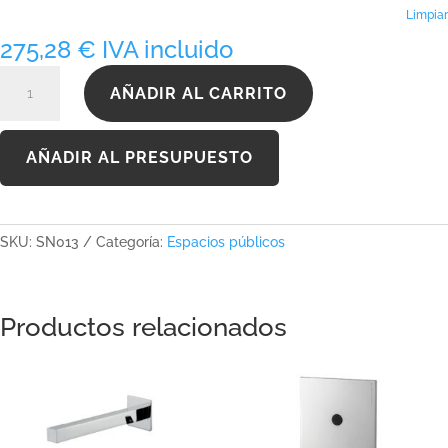
462,20 €
Limpiar
275,28
€
IVA incluido
SN013
AÑADIR AL CARRITO
cantidad
AÑADIR AL PRESUPUESTO
SKU:
SN013
Categoría:
Espacios públicos
Productos relacionados