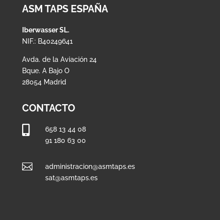
ASM TAPS ESPAÑA
Iberwasser SL.
NIF.: B40249641
Avda. de la Aviación 24
Bque. A Bajo O
28054 Madrid
CONTACTO

658 13 44 08
91 180 63 00

administracion@asmtaps.es
sat@asmtaps.es