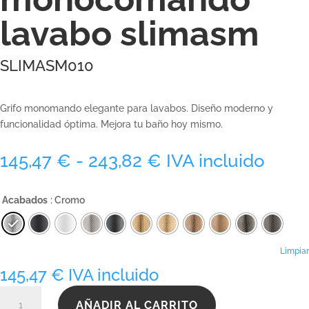
lavabo slimasm
SLIMASM010
Grifo monomando elegante para lavabos. Diseño moderno y
funcionalidad óptima. Mejora tu baño hoy mismo.
Rango
145,47
€
-
243,82
€
IVA incluido
de
precios:
Acabados
: Cromo
desde
145,47 €
hasta
243,82 €
Limpiar
145,47
€
IVA incluido
SLIMASM010
AÑADIR AL CARRITO