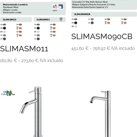
SLIMASM090CB
SLIMASM011
Rango
451,60
€
-
756,97
€
IVA incluido
de
Rango
162,80
€
-
273,60
€
IVA incluido
precios:
de
desde
precios:
451,60 €
desde
hasta
162,80 €
756,97 €
hasta
273,60 €