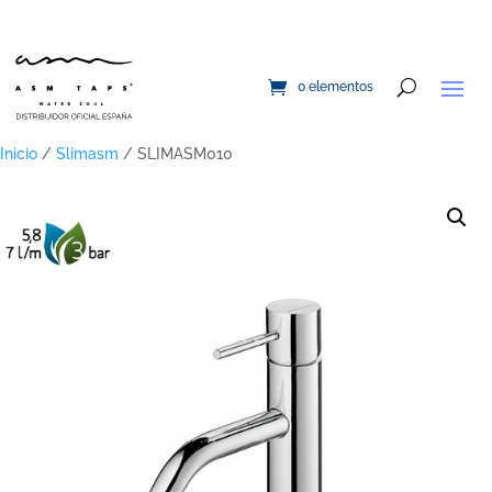
0 elementos
Inicio
/
Slimasm
/ SLIMASM010