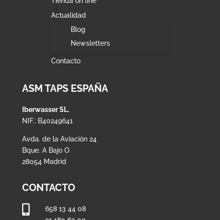
Tienda on line
Actualidad
Blog
Newsletters
Contacto
ASM TAPS ESPAÑA
Iberwasser SL.
NIF.: B40249641
Avda. de la Aviación 24
Bque. A Bajo O
28054 Madrid
CONTACTO

658 13 44 08