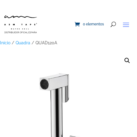
0 elementos
Inicio
/
Quadra
/ QUAD120A