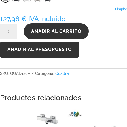
hasta
168,89 €
Limpiar
127,96
€
IVA incluido
QUAD120A
AÑADIR AL CARRITO
cantidad
AÑADIR AL PRESUPUESTO
SKU:
QUAD120A
Categoría:
Quadra
Productos relacionados