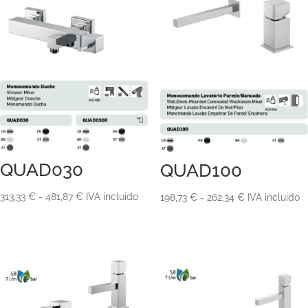
QUAD030
QUAD100
Rango
Rango
313,33
€
-
481,87
€
IVA incluido
198,73
€
-
262,34
€
IVA incluido
de
de
precios:
precios:
desde
desde
313,33 €
198,73 €
hasta
hasta
481,87 €
262,34 €