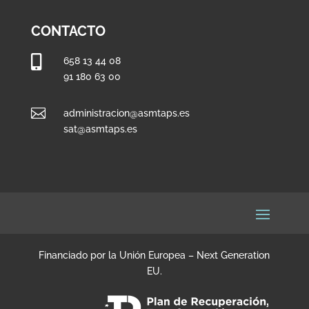
CONTACTO

658 13 44 08
91 180 63 00

administracion@asmtaps.es
sat@asmtaps.es
Financiado por la Unión Europea – Next Generation
EU.