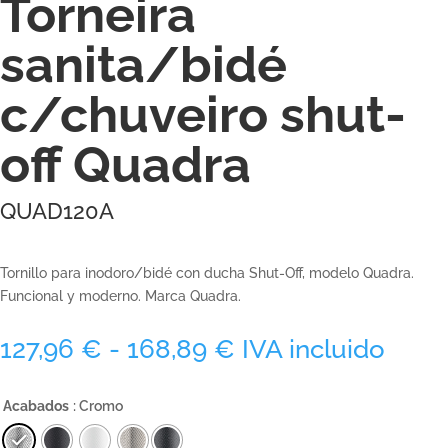
Torneira
sanita/bidé
c/chuveiro shut-
off Quadra
QUAD120A
Tornillo para inodoro/bidé con ducha Shut-Off, modelo Quadra.
Funcional y moderno. Marca Quadra.
Rango
127,96
€
-
168,89
€
IVA incluido
de
precios:
Acabados
: Cromo
desde
127,96 €