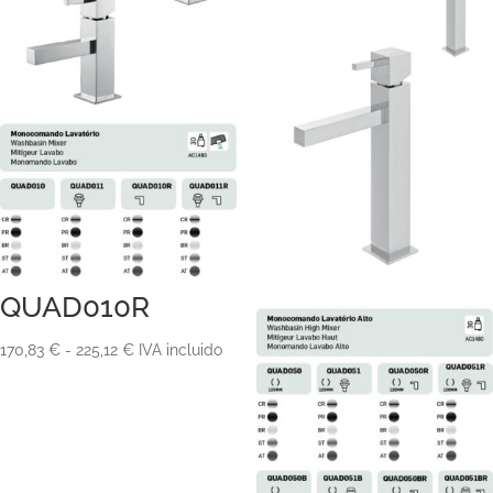
QUAD010R
Rango
170,83
€
-
225,12
€
IVA incluido
de
precios:
desde
170,83 €
hasta