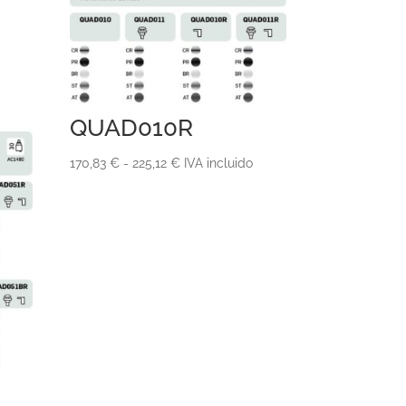
QUAD010R
Rango
170,83
€
-
225,12
€
IVA incluido
de
precios:
desde
170,83 €
hasta
225,12 €