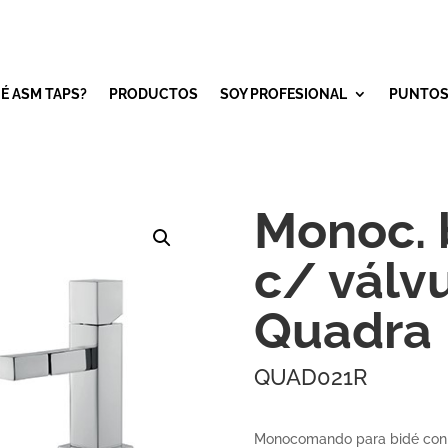
É ASM TAPS?
PRODUCTOS
SOY PROFESIONAL
PUNTOS
Monoc. 
c/ válvu
Quadra
QUAD021R
Monocomando para bidé con p