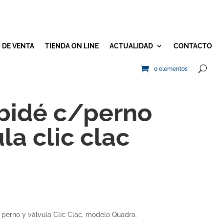
 DE VENTA
TIENDA ON LINE
ACTUALIDAD
CONTACTO
0 elementos
bidé c/perno
la clic clac
erno y válvula Clic Clac, modelo Quadra.