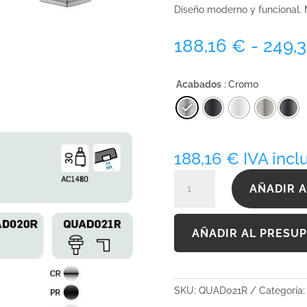
Diseño moderno y funcional.
188,16
€
-
249,
Acabados
: Cromo
188,16
€
IVA incl
QUAD021R
AÑADIR A
cantidad
AÑADIR AL PRESU
SKU:
QUAD021R
Categoría