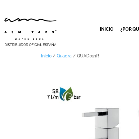
INICIO
¿POR QU
Inicio
/
Quadra
/ QUAD021R