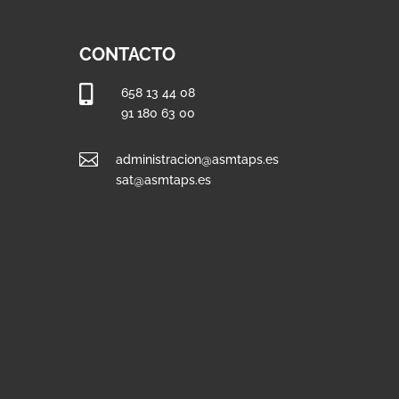
CONTACTO

658 13 44 08
91 180 63 00

administracion@asmtaps.es
sat@asmtaps.es