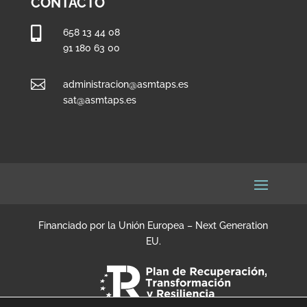
CONTACTO

658 13 44 08
91 180 63 00

administracion@asmtaps.es
sat@asmtaps.es
Financiado por la Unión Europea – Next Generation
EU.