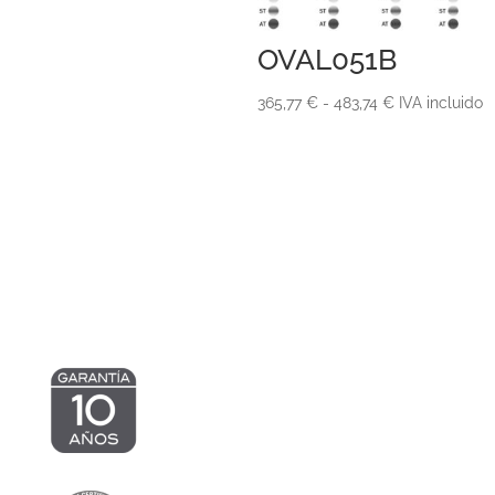
OVAL051B
Rango
365,77
€
-
483,74
€
IVA incluido
de
precios:
desde
365,77 €
hasta
483,74 €