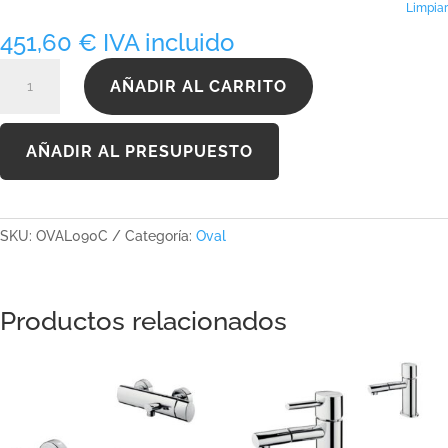
634,44 €
Limpiar
451,60
€
IVA incluido
OVAL090C
AÑADIR AL CARRITO
cantidad
AÑADIR AL PRESUPUESTO
SKU:
OVAL090C
Categoría:
Oval
Productos relacionados