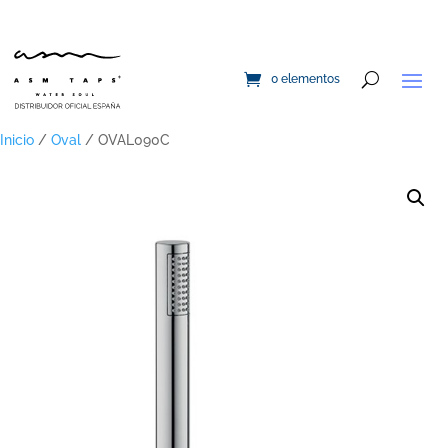
0 elementos
Inicio
/
Oval
/ OVAL090C