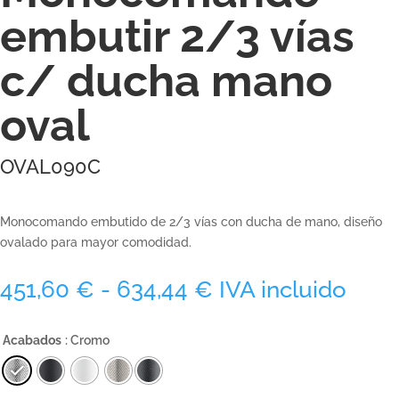
embutir 2/3 vías
c/ ducha mano
oval
OVAL090C
Monocomando embutido de 2/3 vías con ducha de mano, diseño
ovalado para mayor comodidad.
Rango
451,60
€
-
634,44
€
IVA incluido
de
precios:
Acabados
: Cromo
desde
451,60 €
hasta