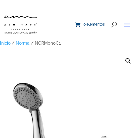
0 elementos
Inicio
/
Norma
/ NORM090C1