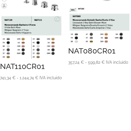
NAT080CR01
Rango
357,24
€
-
599,82
€
IVA incluido
NAT110CR01
de
precios:
Rango
741,34
€
-
1.244,74
€
IVA incluido
desde
de
357,24 €
precios:
hasta
desde
599,82 €
741,34 €
hasta
1.244,74 €