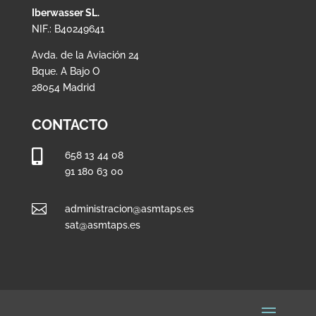
Iberwasser SL.
NIF.: B40249641
Avda. de la Aviación 24
Bque. A Bajo O
28054 Madrid
CONTACTO

658 13 44 08
91 180 63 00

administracion@asmtaps.es
sat@asmtaps.es