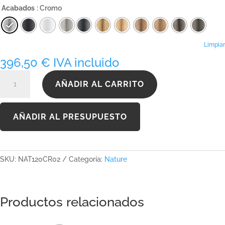
precios:
Acabados
: Cromo
desde
396,50 €
hasta
665,75 €
Limpiar
396,50
€
IVA incluido
NAT120CR02
AÑADIR AL CARRITO
cantidad
AÑADIR AL PRESUPUESTO
SKU:
NAT120CR02
Categoría:
Nature
Productos relacionados