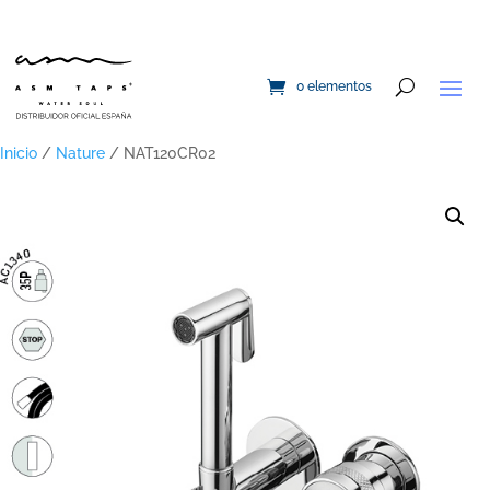
0 elementos
Inicio
/
Nature
/ NAT120CR02