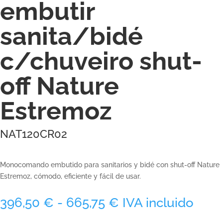
embutir
sanita/bidé
c/chuveiro shut-
off Nature
Estremoz
NAT120CR02
Monocomando embutido para sanitarios y bidé con shut-off Nature
Estremoz, cómodo, eficiente y fácil de usar.
Rango
396,50
€
-
665,75
€
IVA incluido
de