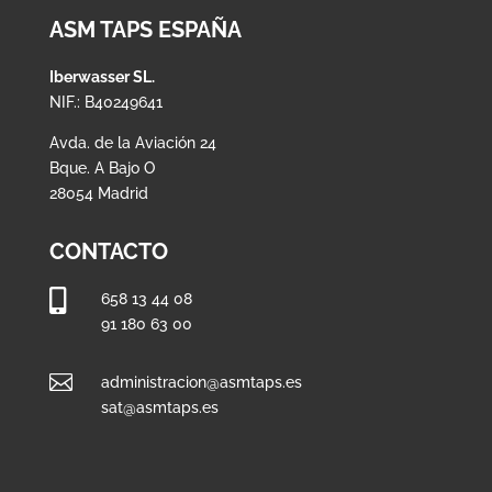
ASM TAPS ESPAÑA
Iberwasser SL.
NIF.: B40249641
Avda. de la Aviación 24
Bque. A Bajo O
28054 Madrid
CONTACTO

658 13 44 08
91 180 63 00

administracion@asmtaps.es
sat@asmtaps.es