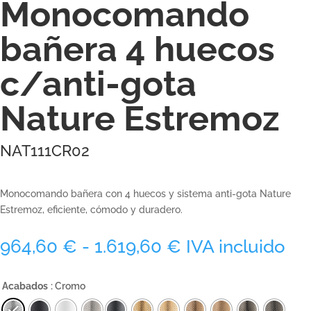
Monocomando
bañera 4 huecos
c/anti-gota
Nature Estremoz
NAT111CR02
Monocomando bañera con 4 huecos y sistema anti-gota Nature
Estremoz, eficiente, cómodo y duradero.
Rango
964,60
€
-
1.619,60
€
IVA incluido
de
precios:
Acabados
: Cromo
desde
964,60 €