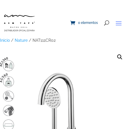
0 elementos
Inicio
/
Nature
/ NAT111CR02