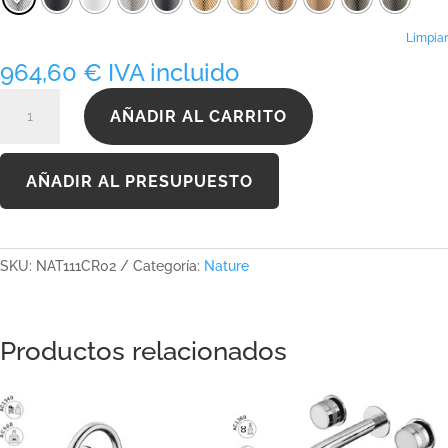
hasta
1.619,60 €
Limpiar
964,60
€
IVA incluido
NAT111CR02
AÑADIR AL CARRITO
cantidad
AÑADIR AL PRESUPUESTO
SKU:
NAT111CR02
Categoría:
Nature
Productos relacionados