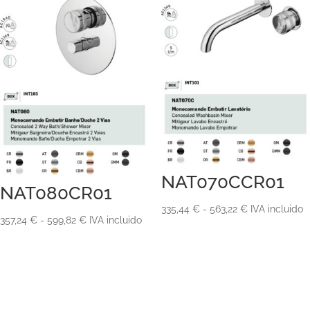
hasta
1.619,60 €
NAT070CCR01
NAT080CR01
Rango
335,44
€
-
563,22
€
IVA incluido
Rango
357,24
€
-
599,82
€
IVA incluido
de
de
precios:
precios:
desde
desde
335,44 €
357,24 €
hasta
hasta