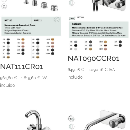
NAT090CCR01
NAT111CR01
Rango
649,28
€
-
1.090,16
€
IVA
de
incluido
Rango
964,60
€
-
1.619,60
€
IVA
precios:
de
incluido
desde
precios:
649,28 €
desde
hasta
964,60 €
1.090,16 €
hasta
1.619,60 €