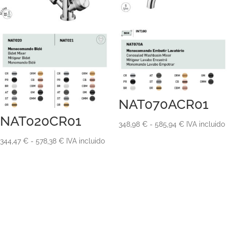
NAT070ACR01
NAT020CR01
Rango
348,98
€
-
585,94
€
IVA incluido
de
Rango
344,47
€
-
578,38
€
IVA incluido
precios:
de
desde
precios:
348,98 €
desde
hasta
344,47 €
585,94 €
hasta
578,38 €