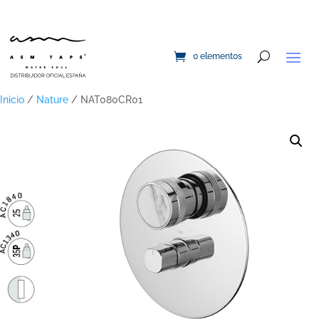
0 elementos
Inicio
/
Nature
/ NAT080CR01