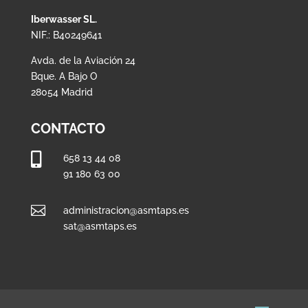
Iberwasser SL.
NIF.: B40249641
Avda. de la Aviación 24
Bque. A Bajo O
28054 Madrid
CONTACTO

658 13 44 08
91 180 63 00

administracion@asmtaps.es
sat@asmtaps.es