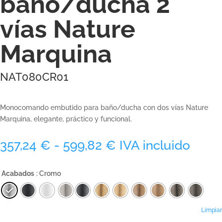
baño/ducha 2
vías Nature
Marquina
NAT080CR01
Monocomando embutido para baño/ducha con dos vías Nature
Marquina, elegante, práctico y funcional.
Rango
357,24
€
-
599,82
€
IVA incluido
de
precios:
Acabados
: Cromo
desde
357,24 €
hasta
599,82 €
Limpiar