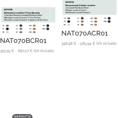
NAT070ACR01
NAT070BCR01
Rango
348,98
€
-
585,94
€
IVA incluido
de
Rango
397,29
€
-
667,07
€
IVA incluido
precios:
de
desde
precios:
348,98 €
desde
hasta
397,29 €
585,94 €
hasta
667,07 €