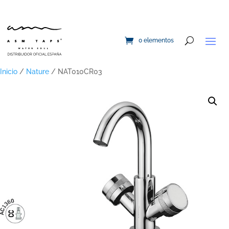
0 elementos
Inicio
/
Nature
/ NAT010CR03