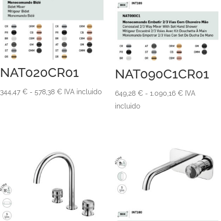
NAT020CR01
NAT090C1CR01
Rango
344,47
€
-
578,38
€
IVA incluido
Rango
649,28
€
-
1.090,16
€
IVA
de
de
incluido
precios:
precios:
desde
desde
344,47 €
649,28 €
hasta
hasta
578,38 €
1.090,16 €