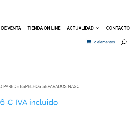
 DE VENTA
TIENDA ON LINE
ACTUALIDAD
CONTACTO
0 elementos
O PAREDE ESPELHOS SEPARADOS NASC
Rango
46
€
IVA incluido
de
precios:
desde
349,28 €