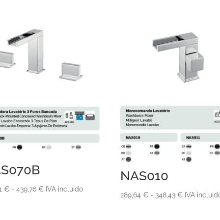
S070B
NAS010
Rango
61
€
-
439,76
€
IVA incluido
Rango
289,64
€
-
348,43
€
IVA incluid
de
de
precios:
precios: