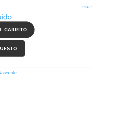
hasta
419,46 €
Limpiar
uido
L CARRITO
PUESTO
Nascente