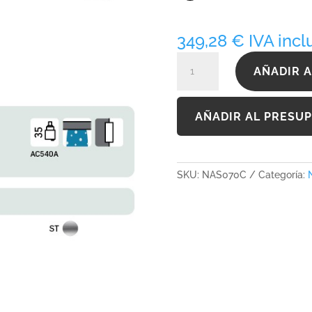
349,28
€
IVA incl
NAS070C
AÑADIR A
cantidad
AÑADIR AL PRESU
SKU:
NAS070C
Categoría: