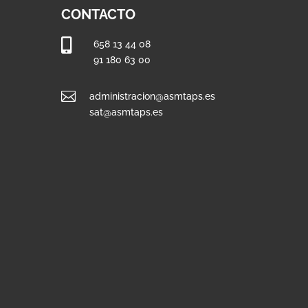
CONTACTO

658 13 44 08
91 180 63 00

administracion@asmtaps.es
sat@asmtaps.es