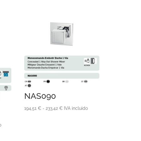
NAS090
Rango
194,51
€
-
233,42
€
IVA incluido
de
precios:
o
desde
194,51 €