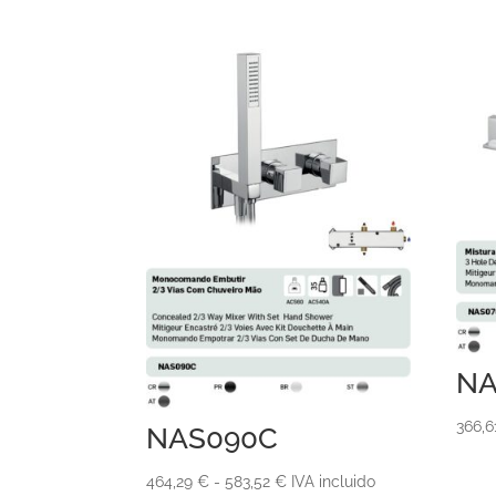
NA
366,
NAS090C
Rango
464,29
€
-
583,52
€
IVA incluido