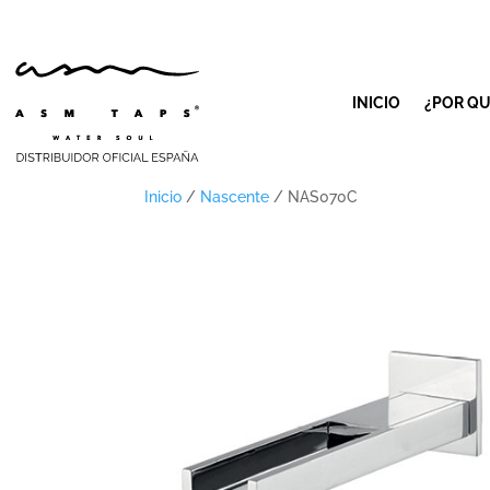
INICIO
¿POR QU
Inicio
/
Nascente
/ NAS070C