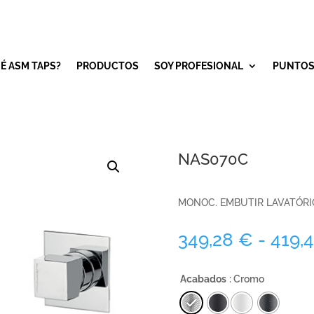
É ASM TAPS?
PRODUCTOS
SOY PROFESIONAL
PUNTOS
NAS070C
MONOC. EMBUTIR LAVATÓRI
349,28
€
-
419,
Acabados
: Cromo