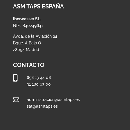
ASM TAPS ESPAÑA
Iberwasser SL.
NIF.: B40249641
Avda. de la Aviación 24
Bque. A Bajo O
28054 Madrid
CONTACTO

658 13 44 08
91 180 63 00

administracion@asmtaps.es
sat@asmtaps.es