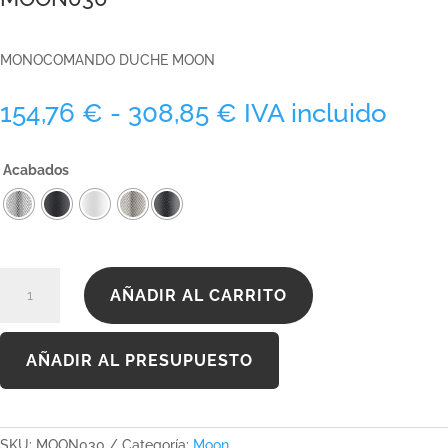
MONOCOMANDO DUCHE MOON
Rango
154,76
€
-
308,85
€
IVA incluido
de
precios:
Acabados
desde
154,76 €
hasta
308,85 €
MOON030
AÑADIR AL CARRITO
cantidad
AÑADIR AL PRESUPUESTO
SKU:
MOON030
Categoría:
Moon