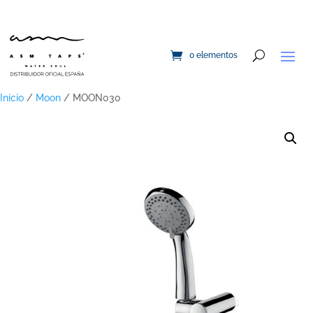
0 elementos
Inicio
/
Moon
/ MOON030