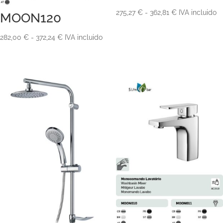
Rango
275,27
€
-
362,81
€
IVA incluido
MOON120
de
Rango
282,00
€
-
372,24
€
IVA incluido
precios:
de
desde
precios:
275,27 €
desde
hasta
282,00 €
362,81 €
hasta
372,24 €