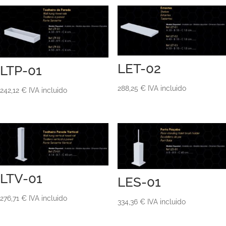
LET-02
LTP-01
288,25
€
IVA incluido
242,12
€
IVA incluido
LTV-01
LES-01
276,71
€
IVA incluido
334,36
€
IVA incluido