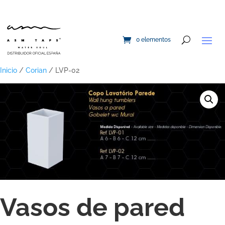
0 elementos
Inicio
/
Corian
/ LVP-02
Vasos de pared