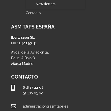
Newsletters
Contacto
ASM TAPS ESPAÑA
Iberwasser SL.
NIF.: B40249641
Avda. de la Aviación 24
Bque. A Bajo O
28054 Madrid
CONTACTO

658 13 44 08
91 180 63 00

administracion@asmtaps.es