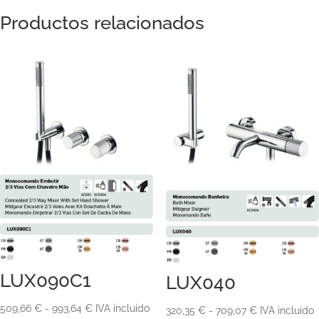
Productos relacionados
LUX090C1
LUX040
Rango
509,66
€
-
993,64
€
IVA incluido
Rango
320,35
€
-
709,07
€
IVA incluido