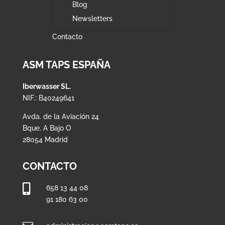
Blog
Newsletters
Contacto
ASM TAPS ESPAÑA
Iberwasser SL.
NIF.: B40249641
Avda. de la Aviación 24
Bque. A Bajo O
28054 Madrid
CONTACTO

658 13 44 08
91 180 63 00