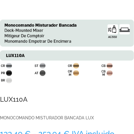
LUX110A
MONOCOMANDO MISTURADOR BANCADA LUX
Rango
133,49
€
-
253,94
€
IVA incluido