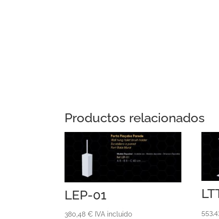
Productos relacionados
LT
LEP-01
553,
380,48
€
IVA incluido