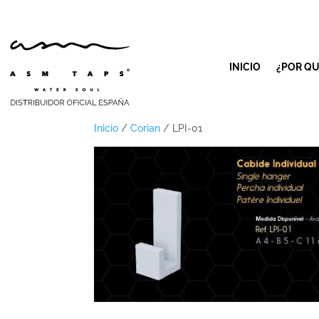
INICIO
¿POR QU
Inicio
/
Corian
/ LPI-01