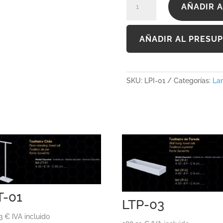
AÑADIR A
01
cantidad
AÑADIR AL PRESU
SKU:
LPI-01
Categorías:
La
T-01
LTP-03
43
€
IVA incluido