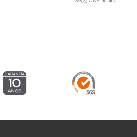
288,23
€
IVA incluido