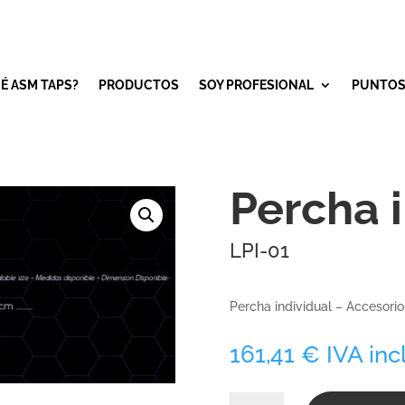
É ASM TAPS?
PRODUCTOS
SOY PROFESIONAL
PUNTOS
Percha 
LPI-01
Percha individual – Accesorio
161,41
€
IVA inc
LPI-