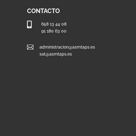
CONTACTO

658 13 44 08
91 180 63 00

administracion@asmtaps.es
sat@asmtaps.es