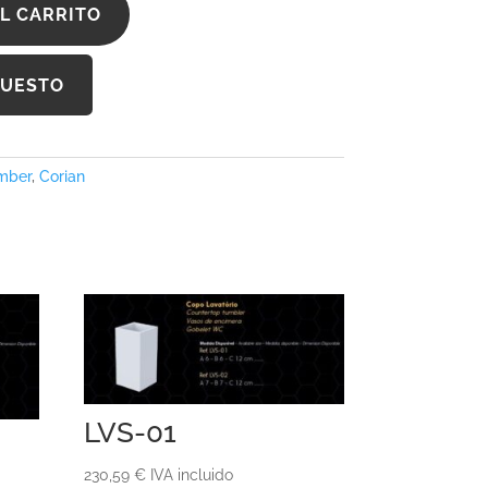
L CARRITO
PUESTO
mber
,
Corian
LVS-01
230,59
€
IVA incluido