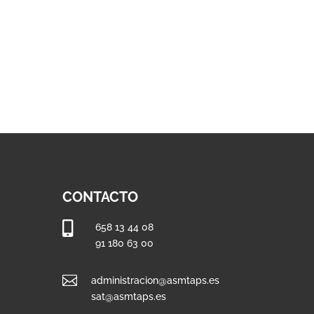
CONTACTO

658 13 44 08
91 180 63 00

administracion@asmtaps.es
sat@asmtaps.es