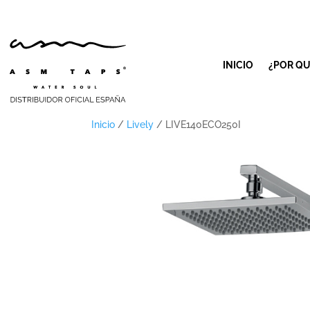
INICIO
¿POR QU
Inicio
/
Lively
/ LIVE140ECO250I