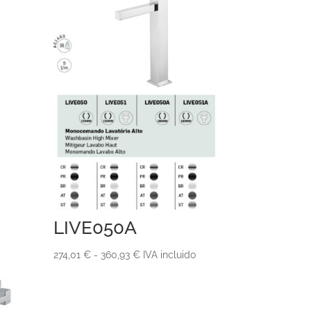
LIVE050A
Rango
274,01
€
-
360,93
€
IVA incluido
de
precios:
desde