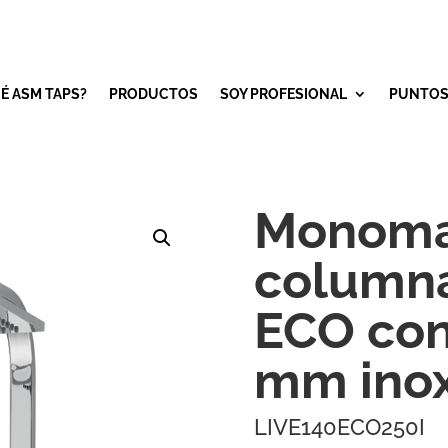
É ASM TAPS?
PRODUCTOS
SOY PROFESIONAL
PUNTOS
Monoma
columna
ECO con
mm inox
LIVE140ECO250I