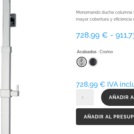
Monomando ducha columna te
mayor cobertura y eficiencia
728,99
€
-
911,
Acabados
: Cromo
728,99
€
IVA incl
LIVE140ECO250I
AÑADIR A
cantidad
AÑADIR AL PRESU