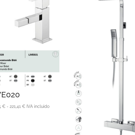
VE020
Rango
45
€
-
221,41
€
IVA incluido
de
precios:
desde