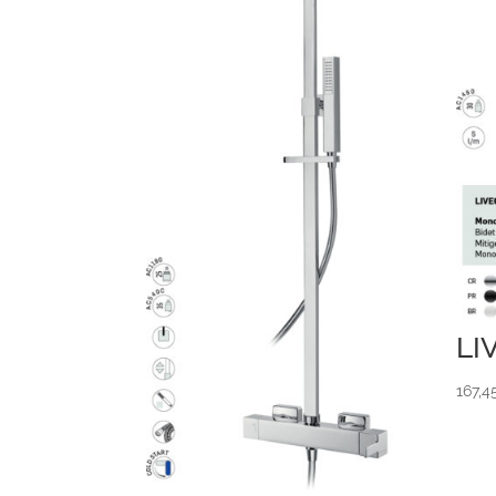
LI
167,