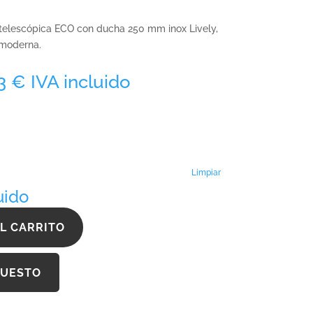
lescópica ECO con ducha 250 mm inox Lively,
 moderna.
Rango
73
€
IVA incluido
de
precios:
desde
728,99 €
hasta
911,73 €
Limpiar
uido
L CARRITO
PUESTO